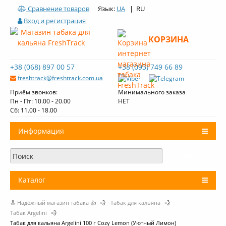
Сравнение товаров
Язык:
UA
| RU
Вход и регистрация
КОРЗИНА
+38 (068) 897 00 57
+38 (093) 749 66 89
freshtrack@freshtrack.com.ua
Приём звонков:
Минимального заказа
Пн - Пт: 10.00 - 20.00
НЕТ
Cб: 11.00 - 18.00
Информация
О нас
Доставка и оплата
Каталог
Контакты
🔝 Надёжный магазин табака 👍
💨
Табак для кальяна
💨
+
Табак для кальяна
Обзоры табака Fresh Track
Табак Argelini
💨
Табак для кальяна Argelini 100 г Cozy Lemon (Уютный Лимон)
Уголь для кальяна