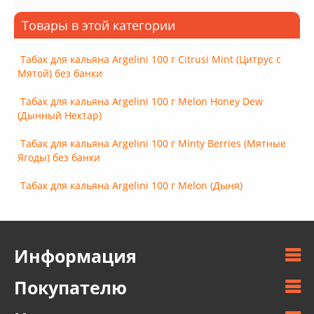
Товары в этой категории
Табак для кальяна Argelini 100 г Citrusi Mint (Цитрус с
Мятой) без банки
Табак для кальяна Argelini 100 г Melon Honey Dew
(Дынный Нектар)
Табак для кальяна Argelini 100 г Minty Berries (Мятные
Ягоды) без банки
Табак для кальяна Argelini 100 г Melon (Дыня)
Информация
Покупателю