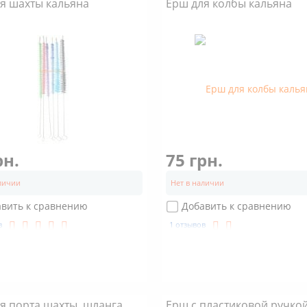
я шахты кальяна
Ерш для колбы кальяна
рн.
75 грн.
аличии
Нет в наличии
авить к сравнению
Добавить к сравнению
в
1 отзывов
я порта шахты, шланга
Ерш с пластиковой ручко