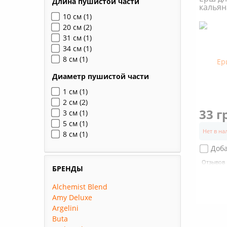
Длина пушистой части
кальян
10 см
(1)
20 см
(2)
31 см
(1)
34 см
(1)
8 см
(1)
Диаметр пушистой части
1 см
(1)
2 см
(2)
33 г
3 см
(1)
5 см
(1)
Нет в н
8 см
(1)
Доб
Отзывов 
БРЕНДЫ
Alchemist Blend
Amy Deluxe
Argelini
Buta