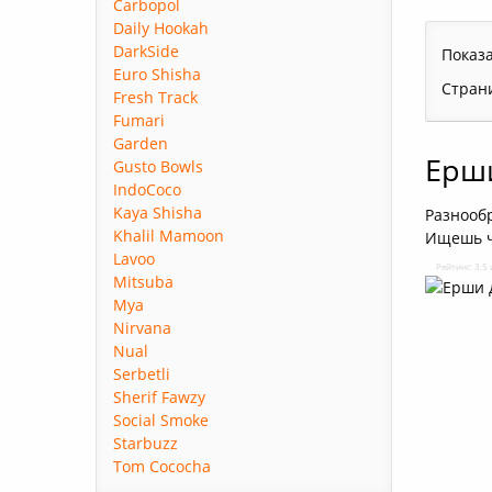
Carbopol
Daily Hookah
DarkSide
Показ
Euro Shisha
Стран
Fresh Track
Fumari
Garden
Ерши
Gusto Bowls
IndoCoco
Kaya Shisha
Разнооб
Khalil Mamoon
Ищешь чт
Lavoo
Рейтинг: 3.5 
Mitsuba
Mya
Nirvana
Nual
Serbetli
Sherif Fawzy
Social Smoke
Starbuzz
Tom Cococha