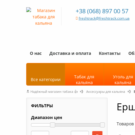
+38 (068) 897 00 57
freshtrack@freshtrack.com.ua
О нас
Доставка и оплата
Контакты
Об
Табак для
Уголь для
Все категории
кальяна
кальяна
🔝 Надёжный магазин табака 👍
💨
Аксессуары для кальяна
💨
Ерш
ФИЛЬТРЫ
Диапазон цен
Товаров