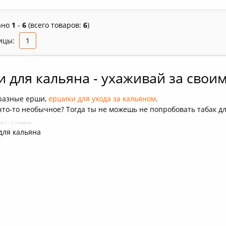
ано
1
-
6
(всего товаров:
6
)
ицы:
1
 для кальяна - ухаживай за свои
разные ерши,
ершики для ухода за кальяном
.
о-то необычное? Тогда ты не можешь не попробовать табак для
из 5 - 2 отзывов.