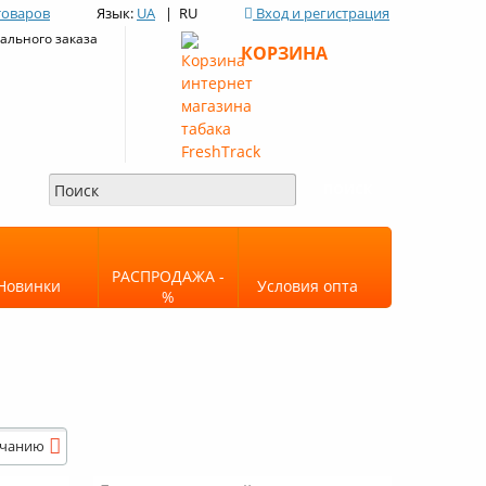
товаров
Язык:
UA
| RU
Вход и регистрация
льного заказа
КОРЗИНА
РАСПРОДАЖА -
Новинки
Условия опта
%
лчанию