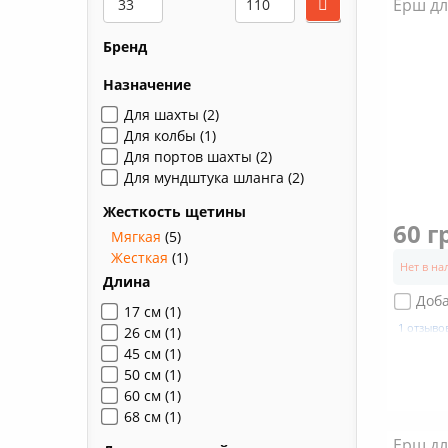
Ерш дл
Бренд
Назначение
Для шахты
(2)
Для колбы
(1)
Для портов шахты
(2)
Для мундштука шланга
(2)
Жесткость щетины
60 г
Мягкая
(5)
Жесткая
(1)
Нет в н
Длина
Доб
17 см
(1)
1 отзыво
26 см
(1)
45 см
(1)
50 см
(1)
60 см
(1)
68 см
(1)
Ерш дл