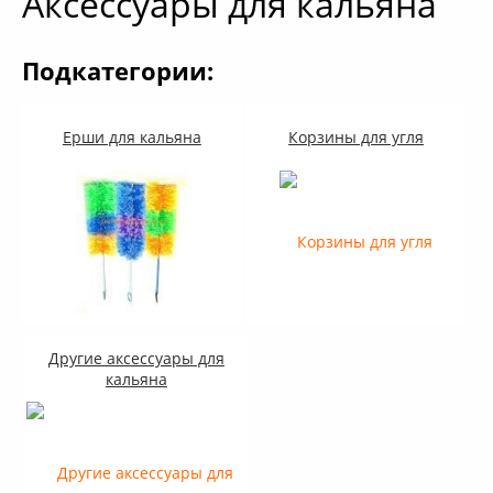
Аксессуары для кальяна
+
Кальяны
Подкатегории:
+
Комплектующие для кальяна
+
Аксессуары для кальяна
Ерши для кальяна
Корзины для угля
Новинки
РАСПРОДАЖА -%
+
Условия опта
Другие аксессуары для
кальяна