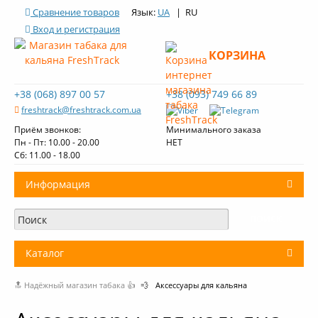
Сравнение товаров
Язык:
UA
| RU
Вход и регистрация
КОРЗИНА
+38 (068) 897 00 57
+38 (093) 749 66 89
freshtrack@freshtrack.com.ua
Приём звонков:
Минимального заказа
Пн - Пт: 10.00 - 20.00
НЕТ
Cб: 11.00 - 18.00
Информация
О нас
Доставка и оплата
Каталог
Контакты
🔝 Надёжный магазин табака 👍
💨
Аксессуары для кальяна
+
Табак для кальяна
Обзоры табака Fresh Track
Уголь для кальяна