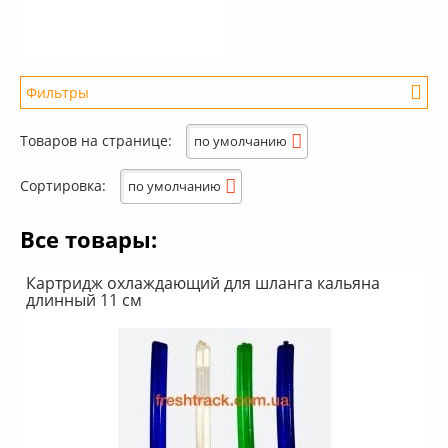
Фильтры
Диапазон цен
Товаров на странице:
по умолчанию
Сортировка:
по умолчанию
Все товары:
Бренд
Euro Shisha
(6)
Картридж охлаждающий для шланга кальяна
Fresh Track
(1)
длинный 11 см
Kaya Shisha
(7)
Khalil Mamoon
(1)
Mya
(4)