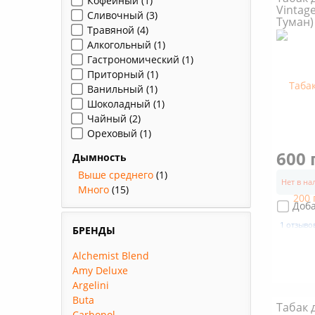
Кофейный
(1)
Vintag
Сливочный
(3)
Туман)
Травяной
(4)
Алкогольный
(1)
Гастрономический
(1)
Приторный
(1)
Ванильный
(1)
Шоколадный
(1)
Чайный
(2)
Ореховый
(1)
600 
Дымность
Выше среднего
(1)
Нет в н
Много
(15)
Доб
1 отзыво
БРЕНДЫ
Alchemist Blend
Amy Deluxe
Argelini
Buta
Табак 
Carbopol