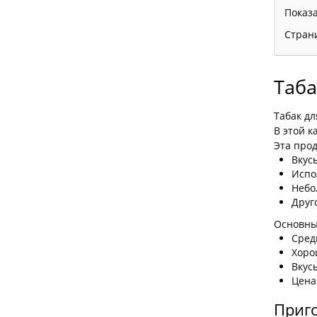
Показ
Стран
Таба
Табак д
В этой к
Эта прод
Вкус
Испо
Небо
Друг
Основные
Сред
Хоро
Вкус
Цена
Приго