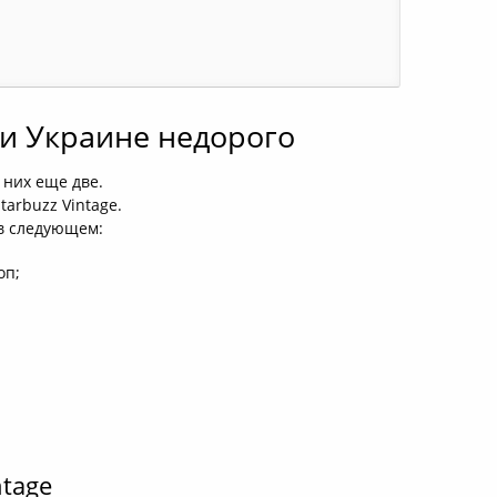
е и Украине недорого
 них еще две.
tarbuzz Vintage.
 в следующем:
оп;
ntage