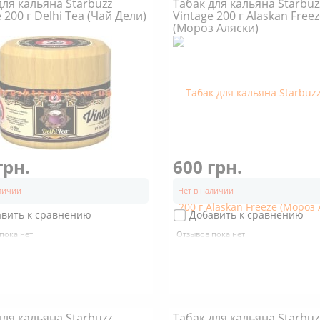
для кальяна Starbuzz
Табак для кальяна Starbuz
 200 г Delhi Tea (Чай Дели)
Vintage 200 г Alaskan Free
(Мороз Аляски)
грн.
600 грн.
аличии
Нет в наличии
авить к сравнению
Добавить к сравнению
пока нет
Отзывов пока нет
для кальяна Starbuzz
Табак для кальяна Starbuz