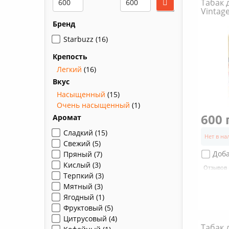
Табак 
Vintage
Бренд
Starbuzz
(16)
Крепость
Легкий
(16)
Вкус
Насыщенный
(15)
Очень насыщенный
(1)
600 
Аромат
Сладкий
(15)
Нет в н
Свежий
(5)
Доб
Пряный
(7)
Кислый
(3)
Отзывов 
Терпкий
(3)
Мятный
(3)
Ягодный
(1)
Фруктовый
(5)
Цитрусовый
(4)
Табак 