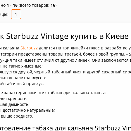
ано
1
-
16
(всего товаров:
16
)
ицы:
1
к Starbuzz Vintage купить в Киев
ля кальяна
Starbuzz
делится на три линейки плюс в разработке у
атегории представлены товары третьей, более новой группы, - S
укция таки имеет отличия от других линеек. Они заключаются
ы не такие химозные;
льзуется другой, черный табачный лист и другой сахарный сир
льшая палитра вкусов;
ой табачный привкус.
 характеристики этих табаков для кальяна таковы:
няя крепость;
шая дымность;
ы достаточно натуральные;
 выше среднего.
товление табака для кальяна Starbuzz Vi