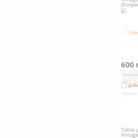
(Колум
600 
Нет в н
Доб
Отзывов 
Табак 
Vintag