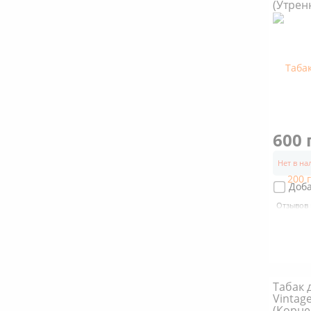
(Утрен
600 
Нет в н
Доб
Отзывов 
Табак 
Vintage
(Корне