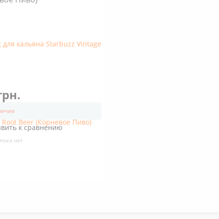
грн.
аличии
авить к сравнению
пока нет