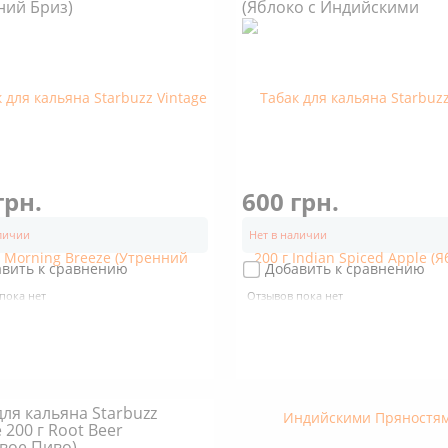
ний Бриз)
(Яблоко с Индийскими
Пряностями)
грн.
600 грн.
аличии
Нет в наличии
авить к сравнению
Добавить к сравнению
пока нет
Отзывов пока нет
для кальяна Starbuzz
 200 г Root Beer
вое Пиво)