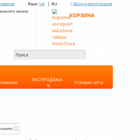
товаров
Язык:
UA
| RU
Вход и регистрация
льного заказа
КОРЗИНА
РАСПРОДАЖА -
Новинки
Условия опта
%
лчанию