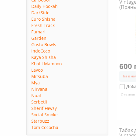
Vintage
Daily Hookah
(Пряны
DarkSide
Euro Shisha
Fresh Track
Fumari
Garden
Gusto Bowls
IndoCoco
Kaya Shisha
Khalil Mamoon
600 
Lavoo
Mitsuba
Нет в н
Mya
Доб
Nirvana
Отзывов 
Nual
Serbetli
Sherif Fawzy
Social Smoke
Starbuzz
Tom Cococha
Табак 
Vintag