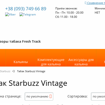
Сравнение 
+38 (093) 749 66 89
Приём звонков:
Минима
Пн - Пт: 10.00 - 20.00
НЕТ
Cб: 11.00 - 18.00
зоры табака Fresh Track
Комплектующие
Аксессуары для
Кальяны
для кальяна
кальяна
Starbuzz
💨
Табак Starbuzz Vintage
ак Starbuzz Vintage
 на странице:
Сортировка:
по умолчанию
по умо