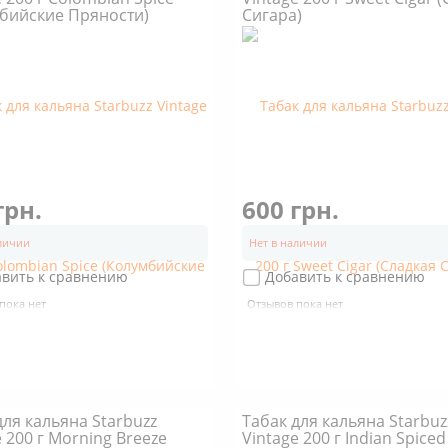
бийские Пряности)
Сигара)
грн.
600 грн.
аличии
Нет в наличии
авить к сравнению
Добавить к сравнению
пока нет
Отзывов пока нет
для кальяна Starbuzz
Табак для кальяна Starbuz
e 200 г Morning Breeze
Vintage 200 г Indian Spiced