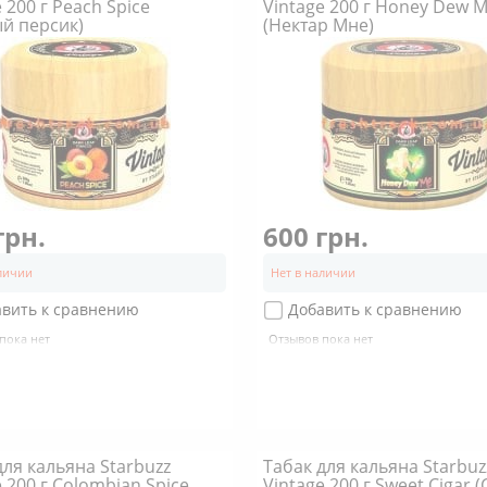
 200 г Peach Spice
Vintage 200 г Honey Dew 
й персик)
(Нектар Мне)
грн.
600 грн.
аличии
Нет в наличии
авить к сравнению
Добавить к сравнению
пока нет
Отзывов пока нет
для кальяна Starbuzz
Табак для кальяна Starbuz
e 200 г Colombian Spice
Vintage 200 г Sweet Cigar 