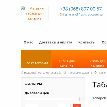
+38 (068) 897 00 57
freshtrack@freshtrack.com.ua
О нас
Доставка и оплата
Контакты
Об
Табак для
Уголь для
Все категории
кальяна
кальяна
🔝 Надёжный магазин табака 👍
💨
Табак для кальяна
💨
Табак 
Таб
ФИЛЬТРЫ
Диапазон цен
Товаров