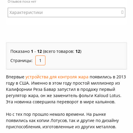
Отзывов пока нет
Характеристики
:
Модификация: Другой
Коробка: Нет
Размер: Стандартный
Стенки: Наклонные
Показано
1
-
12
(всего товаров:
12
)
Покрытие: Хром
Объем: 2 кубика угля 25х25х25
Страницы:
1
Дно снаружи: С пупырышками
Дно внутри: С пупырышками
Впервые
устройства для контроля жара
появились в 2013
году в США. Именно в этом году простой миллионер из
Калифорнии Реза Бавар запустил в продажу первый
регулятор жара, он же заменитель фольги Kaloud Lotus.
Эта новинка совершила переворот в мире кальянов.
Но с тех пор прошло немало времени. На рынке
появились как копии Лотусов, так и другие по дизайну
приспособления, изготовленные из других металлов.