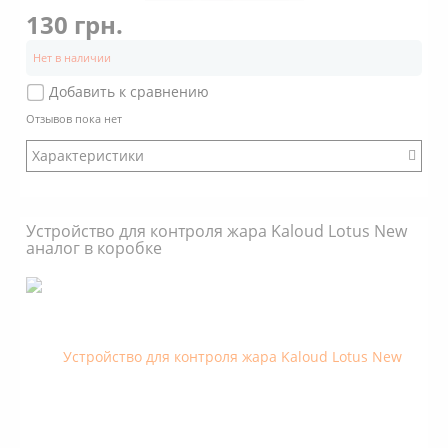
130 грн.
Нет в наличии
Добавить к сравнению
Отзывов пока нет
Характеристики
:
Модификация: Классический
Устройство для контроля жара Kaloud Lotus New
Коробка: Нет
аналог в коробке
Размер: Стандартный
Стенки: Наклонные
Покрытие: Хром
Объем: 2 кубика угля 25х25х25
Дно снаружи: С пупырышками
Дно внутри: С пупырышками