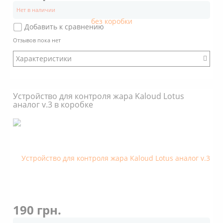
Нет в наличии
Добавить к сравнению
Отзывов пока нет
Характеристики
:
Модификация: Другой
Устройство для контроля жара Kaloud Lotus
Коробка: Нет
аналог v.3 в коробке
Размер: Стандартный
Стенки: Наклонные
Покрытие: Нет
Объем: 2 кубика угля 25х25х25
Дно снаружи: С пупырышками
Дно внутри: С пупырышками
190 грн.