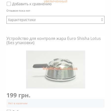
Добавить к сравнению
Отзывов пока нет
Характеристики
Бренд: Euro Shisha
Модификация: Другой
Устройство для контроля жара Euro Shisha Lotus
Коробка: Есть
(Без упаковки)
Размер: Большой
Стенки: Прямые
Покрытие: Хром
Объем: 5 кубика угля 25х25х25
Дно снаружи: С пупырышками
Дно внутри: С пупырышками
199 грн.
Нет в наличии