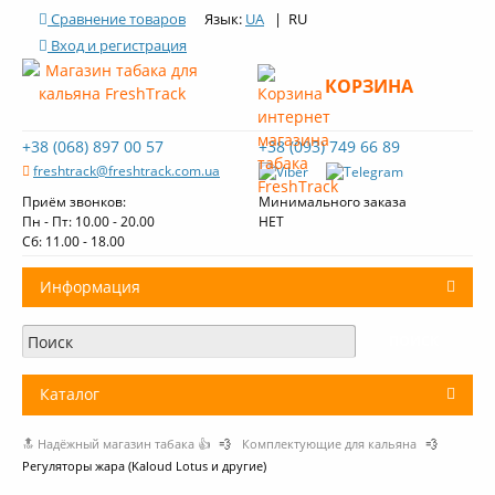
Сравнение товаров
Язык:
UA
| RU
Вход и регистрация
КОРЗИНА
+38 (068) 897 00 57
+38 (093) 749 66 89
freshtrack@freshtrack.com.ua
Приём звонков:
Минимального заказа
Пн - Пт: 10.00 - 20.00
НЕТ
Cб: 11.00 - 18.00
Информация
О нас
Доставка и оплата
Каталог
Контакты
🔝 Надёжный магазин табака 👍
💨
Комплектующие для кальяна
💨
+
Табак для кальяна
Обзоры табака Fresh Track
Регуляторы жара (Kaloud Lotus и другие)
Уголь для кальяна