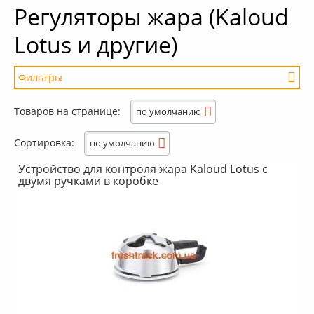
Регуляторы жара (Kaloud
+
Кальяны
Lotus и другие)
+
Комплектующие для кальяна
+
Аксессуары для кальяна
Фильтры
Новинки
Диапазон цен
Товаров на странице:
по умолчанию
РАСПРОДАЖА -%
Сортировка:
по умолчанию
+
Условия опта
Устройство для контроля жара Kaloud Lotus с
двумя ручками в коробке
Бренд
Euro Shisha
(4)
Модификация
Классический
(5)
Обновлённый
(1)
Другой
(6)
Коробка