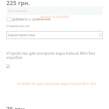
225 грн.
Нет в наличии
Добавить к сравнению
Отзывов пока нет
Характеристики
:
Модификация: Обновлённый
Устройство для контроля жара Kaloud Mini без
Коробка: Есть
коробки
Размер: Большой
Стенки: Наклонные
Покрытие: Нет
Объем: 3 кубика угля 25х25х25
Дно снаружи: С пупырышками
Дно внутри: С пупырышками
75 грн.