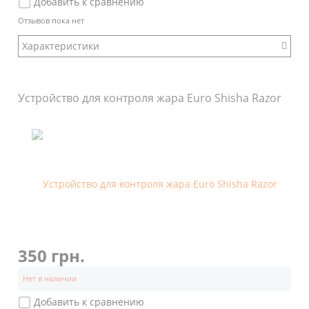
Добавить к сравнению
Отзывов пока нет
Характеристики
Бренд: Euro Shisha
Модификация: Классический
Устройство для контроля жара Euro Shisha Razor
Коробка: Нет
Размер: Стандартный
Стенки: Наклонные
Покрытие: Нет
Объем: 2 кубика угля 25х25х25
Дно снаружи: С пупырышками
Дно внутри: Плоское
350 грн.
Нет в наличии
Добавить к сравнению