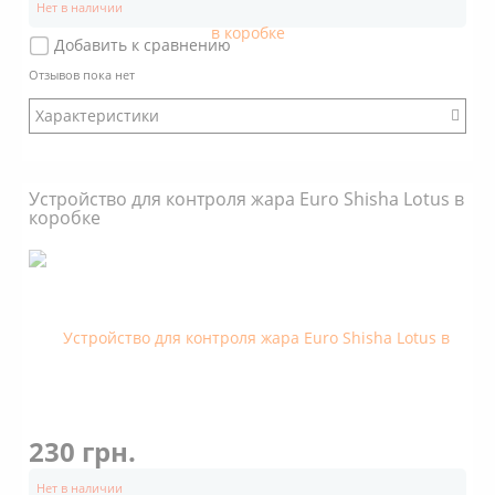
Нет в наличии
Добавить к сравнению
Отзывов пока нет
Характеристики
:
Модификация: Другой
Устройство для контроля жара Euro Shisha Lotus в
Коробка: Есть
коробке
Размер: Стандартный
Стенки: Наклонные
Покрытие: Хром
Объем: 2 кубика угля 25х25х25
Дно снаружи: С пупырышками
Дно внутри: С пупырышками
230 грн.
Нет в наличии