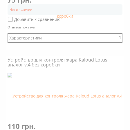
Нет в наличии
Добавить к сравнению
Отзывов пока нет
Характеристики
:
Модификация: Другой
Устройство для контроля жара Kaloud Lotus
Коробка: Нет
аналог v.4 без коробки
Размер: Малый
Стенки: Прямые
Покрытие: Нет
Объем: 1 кубика угля 25х25х25
Дно снаружи: Плоское
Дно внутри: С пупырышками
110 грн.