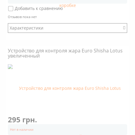
Добавить к сравнению
Отзывов пока нет
Характеристики
Бренд: Euro Shisha
Модификация: Классический
Устройство для контроля жара Euro Shisha Lotus
Коробка: Есть
увеличенный
Размер: Стандартный
Стенки: Наклонные
Покрытие: Хром
Объем: 2 кубика угля 25х25х25
Дно снаружи: С пупырышками
Дно внутри: Плоское
295 грн.
Нет в наличии