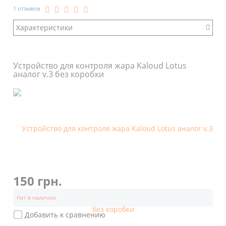
1 отзывов
Характеристики
Бренд: Euro Shisha
Модификация: Другой
Устройство для контроля жара Kaloud Lotus
Коробка: Есть
аналог v.3 без коробки
Размер: Большой
Стенки: Прямые
Покрытие: Нет
Объем: 3 кубика угля 25х25х25
Дно снаружи: С пупырышками
Дно внутри: С пупырышками
150 грн.
Нет в наличии
Добавить к сравнению