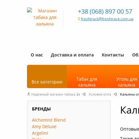
+38 (068) 897 00 57
freshtrack@freshtrack.com.ua
О нас
Доставка и оплата
Контакты
Об
Табак для
Уголь для
Все категории
кальяна
кальяна
🔝 Надёжный магазин табака 👍
💨
Условия опта
💨
Кальяны о
Кал
БРЕНДЫ
Alchemist Blend
Amy Deluxe
Оптовые 
Argelini
Также д