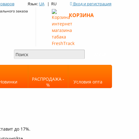
товаров
Язык:
UA
| RU
Вход и регистрация
льного заказа
КОРЗИНА
РАСПРОДАЖА -
Новинки
Условия опта
%
ставит до 17%.
 уточняйте.