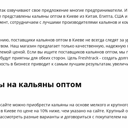
так озвучивают свое предложение многие предприниматели. И 
 представлены кальяны оптом в Киеве из Китая, Египта, США и
мент, сотрудничаем с лучшими производителями кальянов и ко
нию, поставщики кальянов оптом в Киеве не всегда следят за у
твом. Наш магазин предлагает только качественную, надежну
лемой ценой. Если вы ищите поставщиков кальянов оптом, мы 
будут приятны для обеих сторон. Цель Freshtrack - создать дол
ность в бизнесе приводит к самым лучшим результатам, увелич
ы на кальяны оптом
 сайте можно приобрести кальяны на основе мелкого и крупног
в Киеве по цене на 10% ниже, чем указано на сайте. Крупный о
рассмотреть разные варианты и договориться с покупателем на