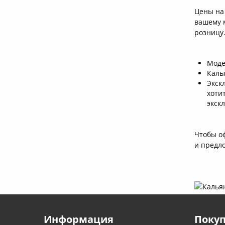
Цены на
вашему м
розницу.
Моде
Каль
Экск
хоти
экск
Чтобы оф
и предл
Информация
Поку