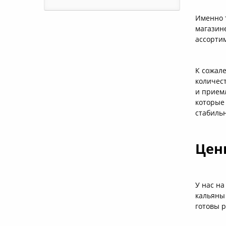
Именно 
магазине
ассорти
К сожале
количес
и прием
которые 
стабиль
Цен
У нас на
кальяны 
готовы 