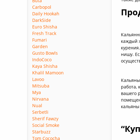
Buta
Carbopol
Про
Daily Hookah
DarkSide
Euro Shisha
Fresh Track
Кальянн
Fumari
каждый 
Garden
курения
Gusto Bowls
нишу. Ес
IndoCoco
осущест
Kaya Shisha
Khalil Mamoon
Lavoo
Кальяны
Mitsuba
работа, 
Mya
вашего 
Nirvana
помещени
Nual
кальяны
Serbetli
Sherif Fawzy
Social Smoke
“Ку
Starbuzz
Tom Cococha