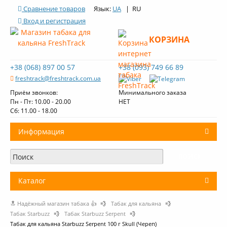
Сравнение товаров
Язык:
UA
| RU
Вход и регистрация
КОРЗИНА
+38 (068) 897 00 57
+38 (093) 749 66 89
freshtrack@freshtrack.com.ua
Приём звонков:
Минимального заказа
Пн - Пт: 10.00 - 20.00
НЕТ
Cб: 11.00 - 18.00
Информация
О нас
Доставка и оплата
Каталог
Контакты
🔝 Надёжный магазин табака 👍
💨
Табак для кальяна
💨
+
Табак для кальяна
Обзоры табака Fresh Track
Табак Starbuzz
💨
Табак Starbuzz Serpent
💨
Табак для кальяна Starbuzz Serpent 100 г Skull (Череп)
Уголь для кальяна