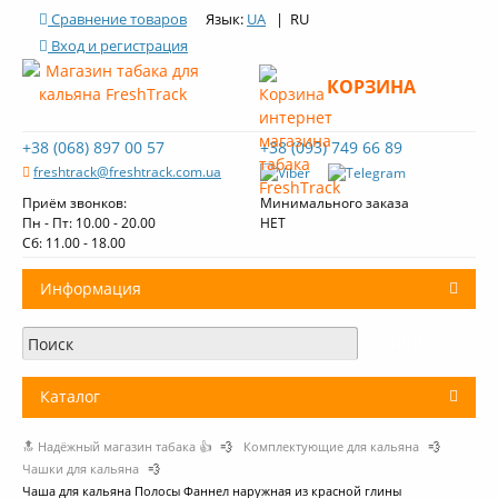
Сравнение товаров
Язык:
UA
| RU
Вход и регистрация
КОРЗИНА
+38 (068) 897 00 57
+38 (093) 749 66 89
freshtrack@freshtrack.com.ua
Приём звонков:
Минимального заказа
Пн - Пт: 10.00 - 20.00
НЕТ
Cб: 11.00 - 18.00
Информация
О нас
Доставка и оплата
Каталог
Контакты
🔝 Надёжный магазин табака 👍
💨
Комплектующие для кальяна
💨
+
Табак для кальяна
Обзоры табака Fresh Track
Чашки для кальяна
💨
Чаша для кальяна Полосы Фаннел наружная из красной глины
Уголь для кальяна