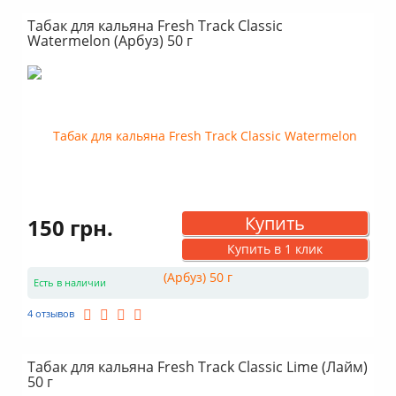
Tangiers) табаков
Подходит для: средних (Fresh Track, Serbetli, Fumari)
Табак для кальяна Fresh Track Classic
Watermelon (Арбуз) 50 г
табаков
Материал: белая глина (керамика)
Наличие эмали внутри: есть
Совместимость с Kaloud Lotus: да
Высота: 7.5 см
Наружный диаметр: 7.3 см
Внутренний диаметр: 6.3 см
Диаметр посадочного отверстия: 2.8 см
Диаметр отверстия фаннела: 1 см
Купить
150 грн.
Купить в 1 клик
Есть в наличии
4 отзывов
Табак для кальяна Fresh Track Classic Lime (Лайм)
50 г