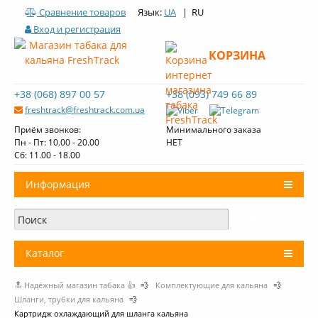
Сравнение товаров
Язык:
UA
| RU
Вход и регистрация
КОРЗИНА
+38 (068) 897 00 57
+38 (093) 749 66 89
freshtrack@freshtrack.com.ua
Приём звонков:
Минимального заказа
Пн - Пт: 10.00 - 20.00
НЕТ
Cб: 11.00 - 18.00
Информация
О нас
Доставка и оплата
Каталог
Контакты
🔝 Надёжный магазин табака 👍
💨
Комплектующие для кальяна
💨
+
Табак для кальяна
Обзоры табака Fresh Track
Шланги, трубки для кальяна
💨
Картридж охлаждающий для шланга кальяна
Уголь для кальяна