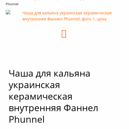
Phunnel
+
Кальяны
+
Комплектующие для кальяна
+
Аксессуары для кальяна
Новинки
РАСПРОДАЖА -%
+
Условия опта
Чаша для кальяна
украинская
керамическая
внутренняя Фаннел
Phunnel