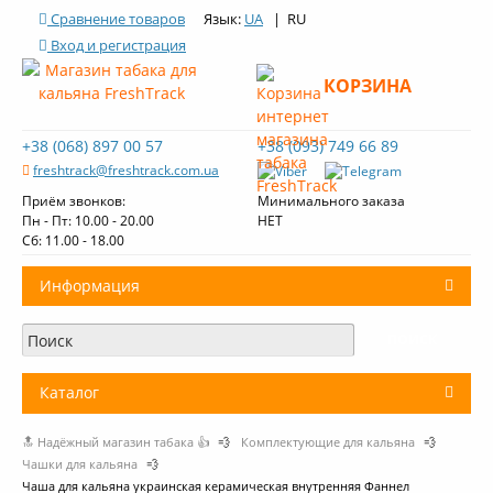
Сравнение товаров
Язык:
UA
| RU
Вход и регистрация
КОРЗИНА
+38 (068) 897 00 57
+38 (093) 749 66 89
freshtrack@freshtrack.com.ua
Приём звонков:
Минимального заказа
Пн - Пт: 10.00 - 20.00
НЕТ
Cб: 11.00 - 18.00
Информация
О нас
Доставка и оплата
Каталог
Контакты
🔝 Надёжный магазин табака 👍
💨
Комплектующие для кальяна
💨
+
Табак для кальяна
Обзоры табака Fresh Track
Чашки для кальяна
💨
Чаша для кальяна украинская керамическая внутренняя Фаннел
Уголь для кальяна