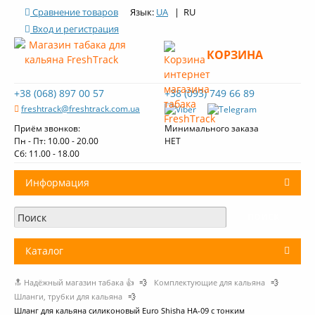
Сравнение товаров
Язык:
UA
| RU
Вход и регистрация
КОРЗИНА
+38 (068) 897 00 57
+38 (093) 749 66 89
freshtrack@freshtrack.com.ua
Приём звонков:
Минимального заказа
Пн - Пт: 10.00 - 20.00
НЕТ
Cб: 11.00 - 18.00
Информация
О нас
Доставка и оплата
Каталог
Контакты
🔝 Надёжный магазин табака 👍
💨
Комплектующие для кальяна
💨
+
Табак для кальяна
Обзоры табака Fresh Track
Шланги, трубки для кальяна
💨
Шланг для кальяна силиконовый Euro Shisha HA-09 с тонким
Уголь для кальяна