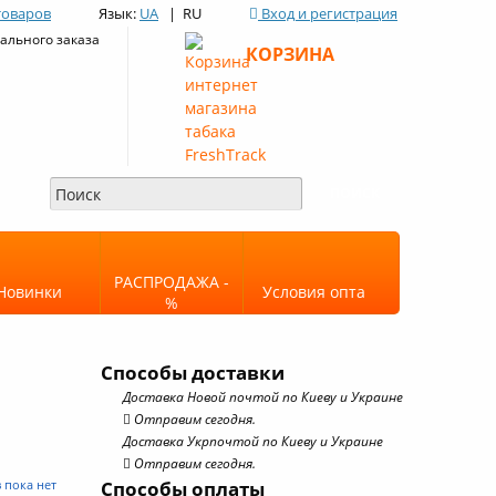
товаров
Язык:
UA
| RU
Вход и регистрация
льного заказа
КОРЗИНА
РАСПРОДАЖА -
Новинки
Условия опта
%
Способы доставки
Доставка Новой почтой по Киеву и Украине
Отправим сегодня.
Доставка Укрпочтой по Киеву и Украине
Отправим сегодня.
 пока нет
Способы оплаты