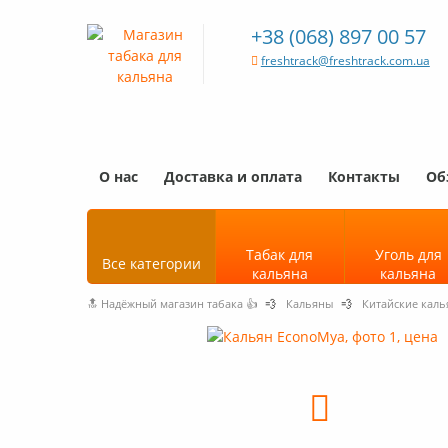
+38 (068) 897 00 57
freshtrack@freshtrack.com.ua
О нас
Доставка и оплата
Контакты
Об
Табак для
Уголь для
Все категории
кальяна
кальяна
🔝 Надёжный магазин табака 👍
💨
Кальяны
💨
Китайские кал