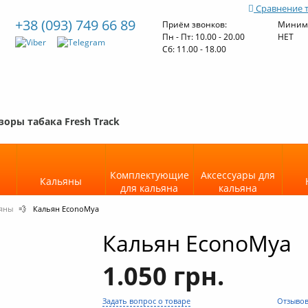
Сравнение 
+38 (093) 749 66 89
Приём звонков:
Минима
Пн - Пт: 10.00 - 20.00
НЕТ
Cб: 11.00 - 18.00
зоры табака Fresh Track
Комплектующие
Аксессуары для
Кальяны
для кальяна
кальяна
ьяны
💨
Кальян EconoMya
Кальян EconoMya
1.050 грн.
Задать вопрос о товаре
Отзывов