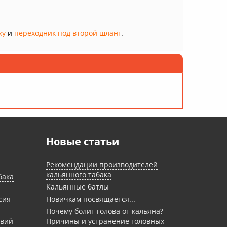
ку
и
переходник под второй шланг
.
Новые статьи
Рекомендации производителей
кальянного табака
бака
Кальянные батлы
сия
Новичкам посвящается...
Почему болит голова от кальяна?
овий
Причины и устранение головных