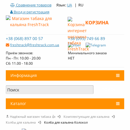
Сравнение товаров
Язык:
UA
| RU
Вход и регистрация
КОРЗИНА
+38 (068) 897 00 57
+38 (093) 749 66 89
freshtrack@freshtrack.com.ua
Приём звонков:
Минимального заказа
Пн - Пт: 10.00 - 20.00
НЕТ
Cб: 11.00 - 18.00
Информация
О нас
Доставка и оплата
Каталог
Контакты
🔝 Надёжный магазин табака 👍
💨
Комплектующие для кальяна
💨
+
Табак для кальяна
Обзоры табака Fresh Track
Колбы для кальяна
💨
Колба для кальяна Колокол
Уголь для кальяна