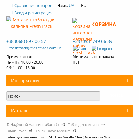
Сравнение товаров
Язык:
UA
| RU
Вход и регистрация
КОРЗИНА
+38 (068) 897 00 57
+38 (093) 749 66 89
freshtrack@freshtrack.com.ua
Приём звонков:
Минимального заказа
Пн - Пт: 10.00 - 20.00
НЕТ
Cб: 11.00 - 18.00
Информация
О нас
Доставка и оплата
Каталог
Контакты
🔝 Надёжный магазин табака 👍
💨
Табак для кальяна
💨
+
Табак для кальяна
Обзоры табака Fresh Track
Табак Lavoo
💨
Табак Lavoo Medium
💨
Табак для кальяна Lavoo Medium Vanilla Chai (Ванильный Чай)
Уголь для кальяна