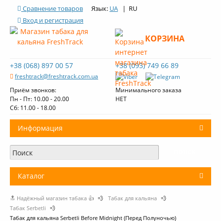
Сравнение товаров
Язык:
UA
| RU
Вход и регистрация
КОРЗИНА
+38 (068) 897 00 57
+38 (093) 749 66 89
freshtrack@freshtrack.com.ua
Приём звонков:
Минимального заказа
Пн - Пт: 10.00 - 20.00
НЕТ
Cб: 11.00 - 18.00
Информация
О нас
Доставка и оплата
Каталог
Контакты
🔝 Надёжный магазин табака 👍
💨
Табак для кальяна
💨
+
Табак для кальяна
Обзоры табака Fresh Track
Табак Serbetli
💨
Табак для кальяна Serbetli Before Midnight (Перед Полуночью)
Уголь для кальяна