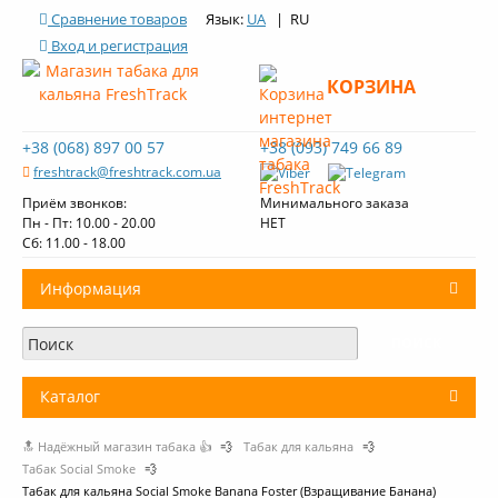
Сравнение товаров
Язык:
UA
| RU
Вход и регистрация
КОРЗИНА
+38 (068) 897 00 57
+38 (093) 749 66 89
freshtrack@freshtrack.com.ua
Приём звонков:
Минимального заказа
Пн - Пт: 10.00 - 20.00
НЕТ
Cб: 11.00 - 18.00
Информация
О нас
Доставка и оплата
Каталог
Контакты
🔝 Надёжный магазин табака 👍
💨
Табак для кальяна
💨
+
Табак для кальяна
Обзоры табака Fresh Track
Табак Social Smoke
💨
Табак для кальяна Social Smoke Banana Foster (Взращивание Банана)
Уголь для кальяна