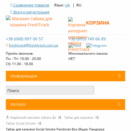
Сравнение товаров
Язык:
UA
| RU
Вход и регистрация
КОРЗИНА
+38 (068) 897 00 57
+38 (093) 749 66 89
freshtrack@freshtrack.com.ua
Приём звонков:
Минимального заказа
Пн - Пт: 10.00 - 20.00
НЕТ
Cб: 11.00 - 18.00
Информация
О нас
Доставка и оплата
Каталог
Контакты
🔝 Надёжный магазин табака 👍
💨
Табак для кальяна
💨
+
Табак для кальяна
Обзоры табака Fresh Track
Табак Social Smoke
💨
Табак для кальяна Social Smoke Pandoras Box (Ящик Пандоры)
Уголь для кальяна