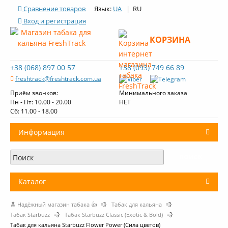
Сравнение товаров
Язык:
UA
| RU
Вход и регистрация
КОРЗИНА
+38 (068) 897 00 57
+38 (093) 749 66 89
freshtrack@freshtrack.com.ua
Приём звонков:
Минимального заказа
Пн - Пт: 10.00 - 20.00
НЕТ
Cб: 11.00 - 18.00
Информация
О нас
Доставка и оплата
Каталог
Контакты
🔝 Надёжный магазин табака 👍
💨
Табак для кальяна
💨
+
Табак для кальяна
Обзоры табака Fresh Track
Табак Starbuzz
💨
Табак Starbuzz Classic (Exotic & Bold)
💨
Табак для кальяна Starbuzz Flower Power (Сила цветов)
Уголь для кальяна