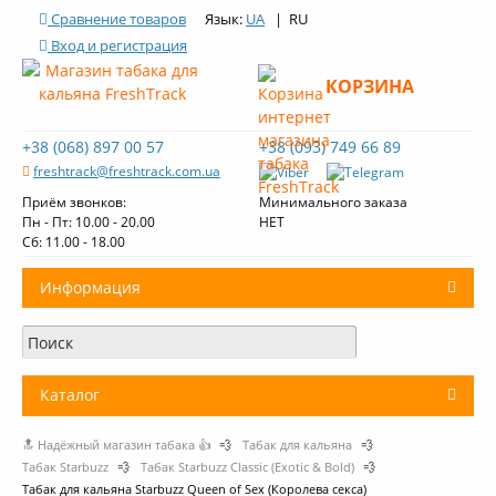
Сравнение товаров
Язык:
UA
| RU
Вход и регистрация
КОРЗИНА
+38 (068) 897 00 57
+38 (093) 749 66 89
freshtrack@freshtrack.com.ua
Приём звонков:
Минимального заказа
Пн - Пт: 10.00 - 20.00
НЕТ
Cб: 11.00 - 18.00
Информация
О нас
Доставка и оплата
Каталог
Контакты
🔝 Надёжный магазин табака 👍
💨
Табак для кальяна
💨
+
Табак для кальяна
Обзоры табака Fresh Track
Табак Starbuzz
💨
Табак Starbuzz Classic (Exotic & Bold)
💨
Табак для кальяна Starbuzz Queen of Sex (Королева секса)
Уголь для кальяна