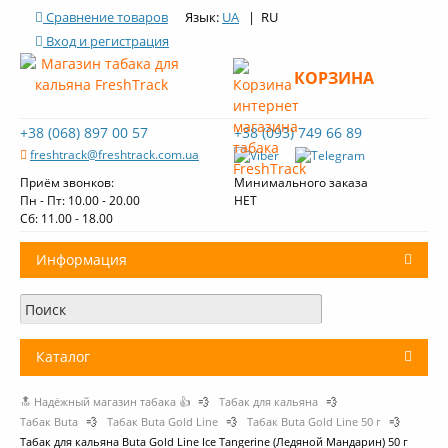
Сравнение товаров
Язык:
UA
| RU
Вход и регистрация
КОРЗИНА
+38 (068) 897 00 57
+38 (093) 749 66 89
freshtrack@freshtrack.com.ua
Приём звонков:
Минимального заказа
Пн - Пт: 10.00 - 20.00
НЕТ
Cб: 11.00 - 18.00
Информация
О нас
Доставка и оплата
Каталог
Контакты
🔝 Надёжный магазин табака 👍
💨
Табак для кальяна
💨
+
Табак для кальяна
Обзоры табака Fresh Track
Табак Buta
💨
Табак Buta Gold Line
💨
Табак Buta Gold Line 50 г
💨
Табак для кальяна Buta Gold Line Ice Tangerine (Ледяной Мандарин) 50 г
Уголь для кальяна