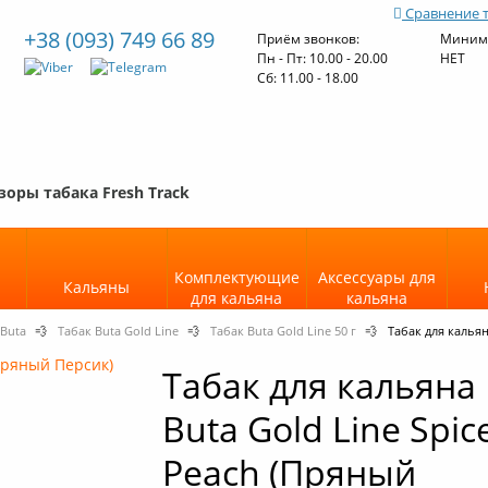
Сравнение 
+38 (093) 749 66 89
Приём звонков:
Минима
Пн - Пт: 10.00 - 20.00
НЕТ
Cб: 11.00 - 18.00
зоры табака Fresh Track
Комплектующие
Аксессуары для
Кальяны
для кальяна
кальяна
 Buta
💨
Табак Buta Gold Line
💨
Табак Buta Gold Line 50 г
💨
Табак для кальян
Табак для кальяна
Buta Gold Line Spic
Peach (Пряный