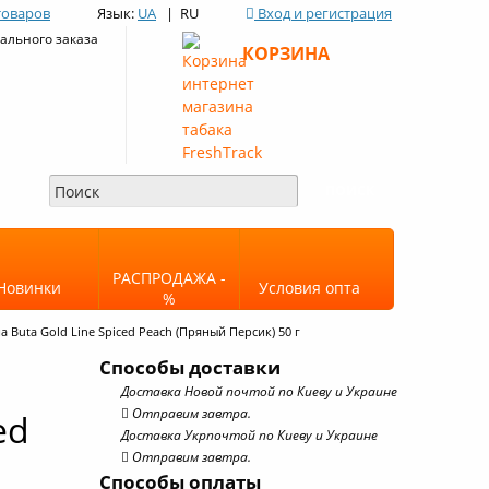
товаров
Язык:
UA
| RU
Вход и регистрация
льного заказа
КОРЗИНА
РАСПРОДАЖА -
Новинки
Условия опта
%
а Buta Gold Line Spiced Peach (Пряный Персик) 50 г
Способы доставки
Доставка Новой почтой по Киеву и Украине
Отправим завтра.
ed
Доставка Укрпочтой по Киеву и Украине
Отправим завтра.
Способы оплаты