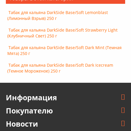
Табак для кальяна DarkSide Base/Soft Lemonblast
(Лимонный Взрыв) 250 г
Табак для кальяна DarkSide Base/Soft Strawberry Light
(Клубничный Свет) 250 г
Табак для кальяна DarkSide Base/Soft Dark Mint (Темная
Мята) 250 г
Табак для кальяна DarkSide Base/Soft Dark Icecream
(Темное Мороженое) 250 г
Информация
Покупателю
Новости