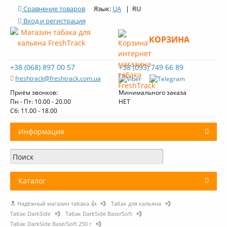
Сравнение товаров
Язык:
UA
| RU
Вход и регистрация
КОРЗИНА
+38 (068) 897 00 57
+38 (093) 749 66 89
freshtrack@freshtrack.com.ua
Приём звонков:
Минимального заказа
Пн - Пт: 10.00 - 20.00
НЕТ
Cб: 11.00 - 18.00
Информация
О нас
Доставка и оплата
Каталог
Контакты
🔝 Надёжный магазин табака 👍
💨
Табак для кальяна
💨
+
Табак для кальяна
Обзоры табака Fresh Track
Табак DarkSide
💨
Табак DarkSide Base/Soft
💨
Табак DarkSide Base/Soft 250 г
💨
Уголь для кальяна