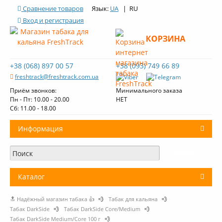
Сравнение товаров
Язык:
UA
| RU
Вход и регистрация
КОРЗИНА
+38 (068) 897 00 57
+38 (093) 749 66 89
freshtrack@freshtrack.com.ua
Приём звонков:
Минимального заказа
Пн - Пт: 10.00 - 20.00
НЕТ
Cб: 11.00 - 18.00
Информация
О нас
Доставка и оплата
Каталог
Контакты
🔝 Надёжный магазин табака 👍
💨
Табак для кальяна
💨
+
Табак для кальяна
Обзоры табака Fresh Track
Табак DarkSide
💨
Табак DarkSide Core/Medium
💨
Табак DarkSide Medium/Core 100 г
💨
Уголь для кальяна