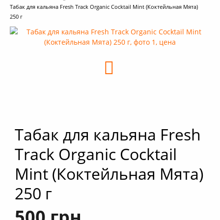
Табак для кальяна Fresh Track Organic Cocktail Mint (Коктейльная Мята)
+
Кальяны
250 г
+
Комплектующие для кальяна
+
Аксессуары для кальяна
Новинки
РАСПРОДАЖА -%
+
Условия опта
Табак для кальяна Fresh
Track Organic Cocktail
Mint (Коктейльная Мята)
250 г
500 грн.