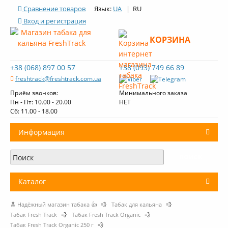
Сравнение товаров
Язык:
UA
| RU
Вход и регистрация
КОРЗИНА
+38 (068) 897 00 57
+38 (093) 749 66 89
freshtrack@freshtrack.com.ua
Приём звонков:
Минимального заказа
Пн - Пт: 10.00 - 20.00
НЕТ
Cб: 11.00 - 18.00
Информация
О нас
Доставка и оплата
Каталог
Контакты
🔝 Надёжный магазин табака 👍
💨
Табак для кальяна
💨
+
Табак для кальяна
Обзоры табака Fresh Track
Табак Fresh Track
💨
Табак Fresh Track Organic
💨
Табак Fresh Track Organic 250 г
💨
Уголь для кальяна