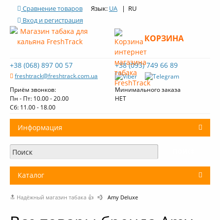
Сравнение товаров
Язык:
UA
| RU
Вход и регистрация
КОРЗИНА
+38 (068) 897 00 57
+38 (093) 749 66 89
freshtrack@freshtrack.com.ua
Приём звонков:
Минимального заказа
Пн - Пт: 10.00 - 20.00
НЕТ
Cб: 11.00 - 18.00
Информация
О нас
Доставка и оплата
Каталог
Контакты
🔝 Надёжный магазин табака 👍
💨
Amy Deluxe
+
Табак для кальяна
Обзоры табака Fresh Track
Уголь для кальяна