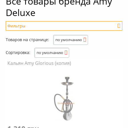
Все товары бренда Amy
+
Deluxe
Кальяны
+
Комплектующие для кальяна
Фильтры
+
Аксессуары для кальяна
Новинки
Товаров на странице:
по умолчанию
РАСПРОДАЖА -%
Сортировка:
по умолчанию
+
Условия опта
Кальян Amy Glorious (копия)