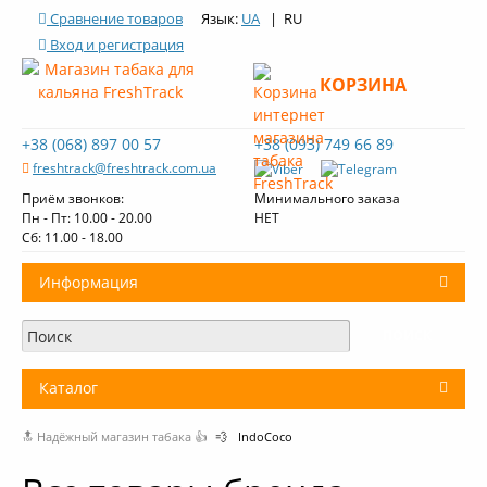
Сравнение товаров
Язык:
UA
| RU
Вход и регистрация
КОРЗИНА
+38 (068) 897 00 57
+38 (093) 749 66 89
freshtrack@freshtrack.com.ua
Приём звонков:
Минимального заказа
Пн - Пт: 10.00 - 20.00
НЕТ
Cб: 11.00 - 18.00
Информация
О нас
Доставка и оплата
Каталог
Контакты
🔝 Надёжный магазин табака 👍
💨
IndoCoco
+
Табак для кальяна
Обзоры табака Fresh Track
Уголь для кальяна