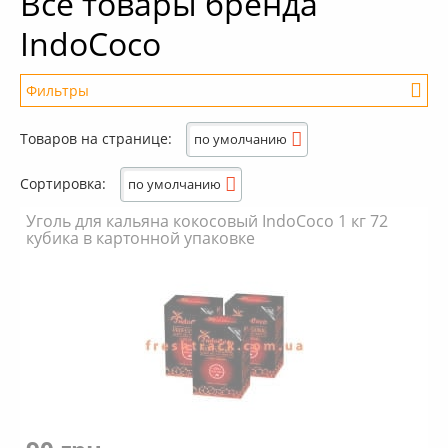
Все товары бренда
+
IndoCoco
Кальяны
+
Комплектующие для кальяна
Фильтры
+
Аксессуары для кальяна
Новинки
Товаров на странице:
по умолчанию
РАСПРОДАЖА -%
Сортировка:
по умолчанию
+
Условия опта
Уголь для кальяна кокосовый IndoCoco 1 кг 72
кубика в картонной упаковке