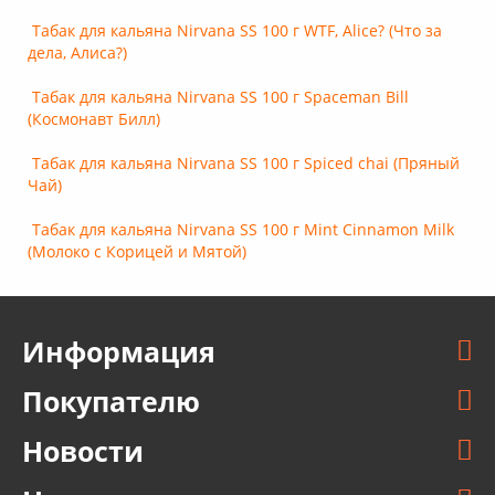
Табак для кальяна Nirvana SS 100 г WTF, Alice? (Что за
дела, Алиса?)
Табак для кальяна Nirvana SS 100 г Spaceman Bill
(Космонавт Билл)
Табак для кальяна Nirvana SS 100 г Spiced chai (Пряный
Чай)
Табак для кальяна Nirvana SS 100 г Mint Cinnamon Milk
(Молоко с Корицей и Мятой)
Информация
Покупателю
Новости