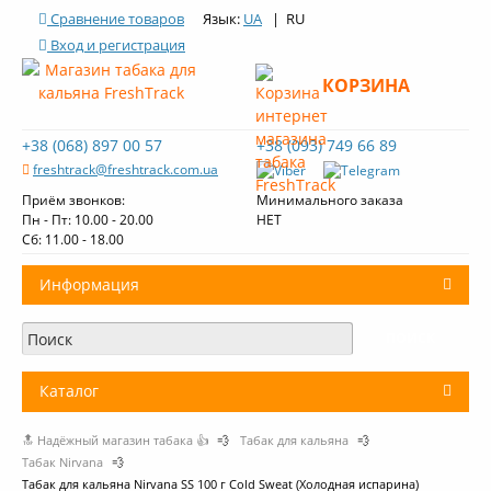
Сравнение товаров
Язык:
UA
| RU
Вход и регистрация
КОРЗИНА
+38 (068) 897 00 57
+38 (093) 749 66 89
freshtrack@freshtrack.com.ua
Приём звонков:
Минимального заказа
Пн - Пт: 10.00 - 20.00
НЕТ
Cб: 11.00 - 18.00
Информация
О нас
Доставка и оплата
Каталог
Контакты
🔝 Надёжный магазин табака 👍
💨
Табак для кальяна
💨
+
Табак для кальяна
Обзоры табака Fresh Track
Табак Nirvana
💨
Табак для кальяна Nirvana SS 100 г Cold Sweat (Холодная испарина)
Уголь для кальяна