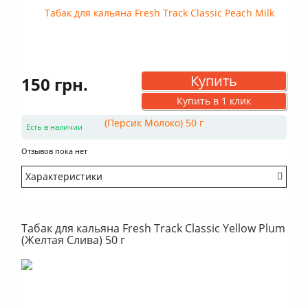
Купить
150 грн.
Купить в 1 клик
Есть в наличии
Отзывов пока нет
Характеристики
Крепость: Средний
Вкус: Насыщенный
Табак для кальяна Fresh Track Classic Yellow Plum
Аромат: Сладкий
(Желтая Слива) 50 г
Аромат: Фруктовый
Аромат: Сливочный
Дымность: Выше среднего