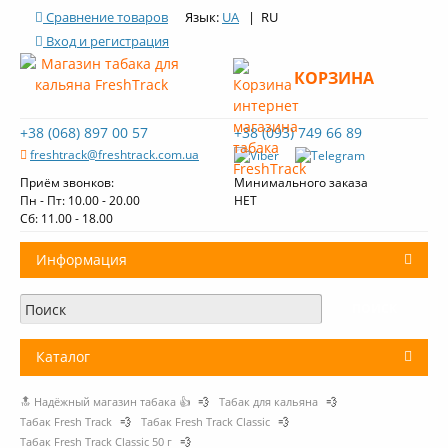
Сравнение товаров
Язык:
UA
| RU
Вход и регистрация
КОРЗИНА
+38 (068) 897 00 57
+38 (093) 749 66 89
freshtrack@freshtrack.com.ua
Приём звонков:
Минимального заказа
Пн - Пт: 10.00 - 20.00
НЕТ
Cб: 11.00 - 18.00
Информация
О нас
Доставка и оплата
Каталог
Контакты
🔝 Надёжный магазин табака 👍
💨
Табак для кальяна
💨
+
Табак для кальяна
Обзоры табака Fresh Track
Табак Fresh Track
💨
Табак Fresh Track Classic
💨
Табак Fresh Track Classic 50 г
💨
Уголь для кальяна