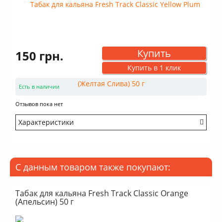
Купить
150 грн.
Купить в 1 клик
Есть в наличии
Отзывов пока нет
Характеристики
Крепость: Средний
Вкус: Насыщенный
Аромат: Фруктовый
С данным товаром также покупают:
Аромат: Сладкий
Аромат: Кислый
Дымность: Выше среднего
Табак для кальяна Fresh Track Classic Orange
(Апельсин) 50 г