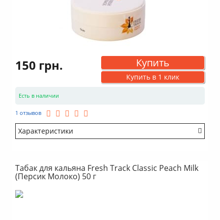
Купить
150 грн.
Купить в 1 клик
Есть в наличии
1 отзывов
Характеристики
Крепость: Средний
Вкус: Насыщенный
Табак для кальяна Fresh Track Classic Peach Milk
Аромат: Сладкий
(Персик Молоко) 50 г
Аромат: Мятный
Аромат: Свежий
Дымность: Выше среднего