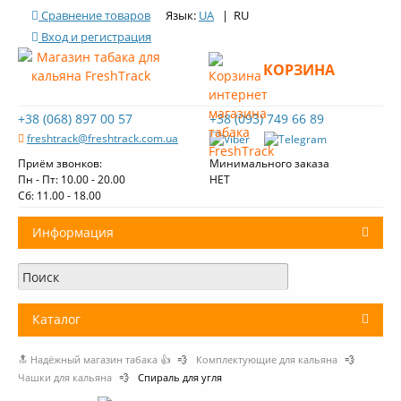
Сравнение товаров
Язык:
UA
| RU
Вход и регистрация
КОРЗИНА
+38 (068) 897 00 57
+38 (093) 749 66 89
freshtrack@freshtrack.com.ua
Приём звонков:
Минимального заказа
Пн - Пт: 10.00 - 20.00
НЕТ
Cб: 11.00 - 18.00
Информация
О нас
Доставка и оплата
Каталог
Контакты
🔝 Надёжный магазин табака 👍
💨
Комплектующие для кальяна
💨
+
Табак для кальяна
Обзоры табака Fresh Track
Чашки для кальяна
💨
Спираль для угля
Уголь для кальяна