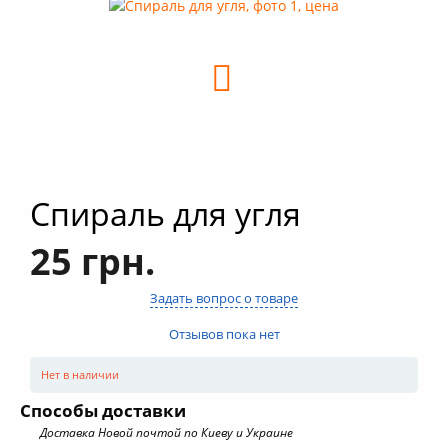
+
Кальяны
+
Комплектующие для кальяна
+
Аксессуары для кальяна
Новинки
РАСПРОДАЖА -%
Спираль для угля
+
Условия опта
25 грн.
Задать вопрос о товаре
Отзывов пока нет
Нет в наличии
Способы доставки
Доставка Новой почтой по Киеву и Украине