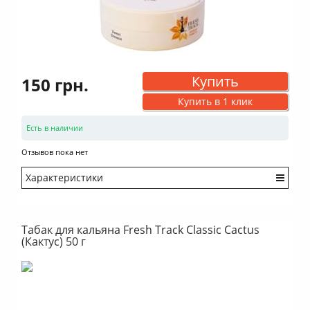
Купить
150 грн.
Купить в 1 клик
Есть в наличии
Отзывов пока нет
Характеристики
Крепость: Средний
Вкус: Насыщенный
Табак для кальяна Fresh Track Classic Cactus
Аромат: Свежий
(Кактус) 50 г
Аромат: Ягодный
Аромат: Сладкий
Аромат: Фруктовый
Аромат: Ореховый
Дымность: Выше среднего