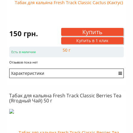
Купить
150 грн.
Купить в 1 клик
Есть в наличии
Отзывов пока нет
Характеристики
Крепость: Средний
Вкус: Насыщенный
Табак для кальяна Fresh Track Classic Berries Tea
Аромат: Травяной
(Ягодный Чай) 50 г
Аромат: Сладкий
Аромат: Кислый
Дымность: Выше среднего