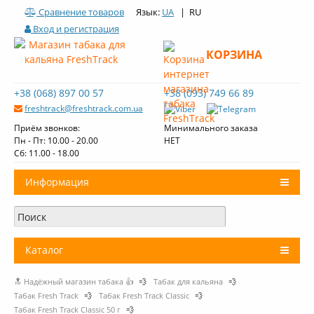
Сравнение товаров
Язык:
UA
| RU
Вход и регистрация
КОРЗИНА
+38 (068) 897 00 57
+38 (093) 749 66 89
freshtrack@freshtrack.com.ua
Приём звонков:
Минимального заказа
Пн - Пт: 10.00 - 20.00
НЕТ
Cб: 11.00 - 18.00
Информация
О нас
Доставка и оплата
Каталог
Контакты
🔝 Надёжный магазин табака 👍
💨
Табак для кальяна
💨
+
Табак для кальяна
Обзоры табака Fresh Track
Табак Fresh Track
💨
Табак Fresh Track Classic
💨
Табак Fresh Track Classic 50 г
💨
Уголь для кальяна