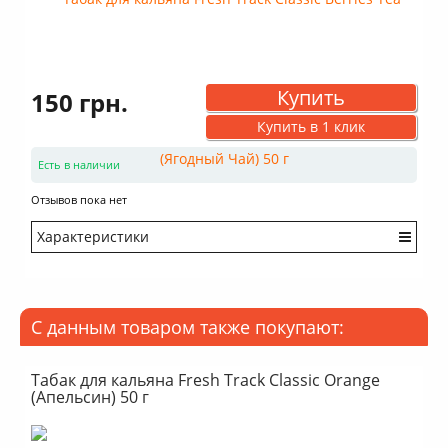
Купить
150 грн.
Купить в 1 клик
Есть в наличии
Отзывов пока нет
Характеристики
Крепость: Средний
Вкус: Насыщенный
Аромат: Чайный
С данным товаром также покупают:
Аромат: Свежий
Аромат: Ягодный
Аромат: Сладкий
Табак для кальяна Fresh Track Classic Orange
(Апельсин) 50 г
Аромат: Терпкий
Дымность: Выше среднего