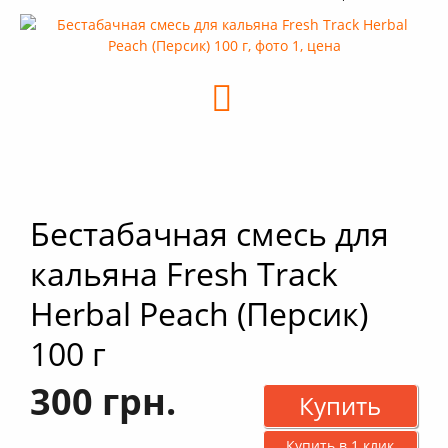
+
Кальяны
+
Комплектующие для кальяна
+
Аксессуары для кальяна
Новинки
РАСПРОДАЖА -%
+
Условия опта
Бестабачная смесь для
кальяна Fresh Track
Herbal Peach (Персик)
100 г
300 грн.
Купить
Купить в 1 клик