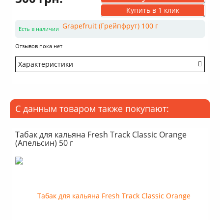
Купить в 1 клик
Есть в наличии
Отзывов пока нет
Характеристики
Крепость: Очень легкий
Вкус: Насыщенный
Аромат: Сладкий
С данным товаром также покупают:
Аромат: Цитрусовый
Аромат: Кислый
Дымность: Много
Табак для кальяна Fresh Track Classic Orange
(Апельсин) 50 г