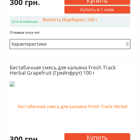
Купить
300 грн.
Купить в 1 клик
Есть в наличии
Отзывов пока нет
Характеристики
Крепость: Очень легкий
Вкус: Насыщенный
Бестабачная смесь для кальяна Fresh Track
Аромат: Сладкий
Herbal Grapefruit (Грейпфрут) 100 г
Аромат: Ягодный
Аромат: Свежий
Дымность: Много
Купить
300 грн.