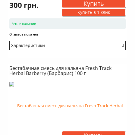
Купить
300 грн.
Купить в 1 клик
Есть в наличии
Отзывов пока нет
Характеристики
Крепость: Очень легкий
Вкус: Насыщенный
Бестабачная смесь для кальяна Fresh Track
Аромат: Сладкий
Herbal Barberry (Барбарис) 100 г
Аромат: Сливочный
Аромат: Ягодный
Дымность: Много