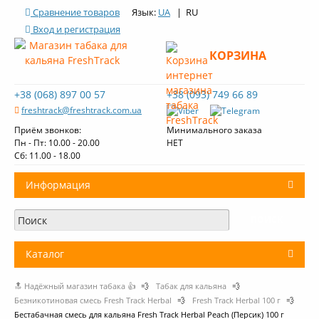
Сравнение товаров
Язык:
UA
| RU
Вход и регистрация
КОРЗИНА
+38 (068) 897 00 57
+38 (093) 749 66 89
freshtrack@freshtrack.com.ua
Приём звонков:
Минимального заказа
Пн - Пт: 10.00 - 20.00
НЕТ
Cб: 11.00 - 18.00
Информация
О нас
Доставка и оплата
Каталог
Контакты
🔝 Надёжный магазин табака 👍
💨
Табак для кальяна
💨
+
Табак для кальяна
Обзоры табака Fresh Track
Безникотиновая смесь Fresh Track Herbal
💨
Fresh Track Herbal 100 г
💨
Бестабачная смесь для кальяна Fresh Track Herbal Peach (Персик) 100 г
Уголь для кальяна