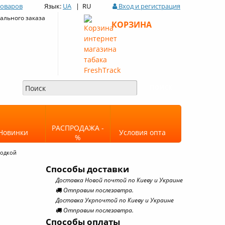
товаров
Язык:
UA
| RU
Вход и регистрация
льного заказа
КОРЗИНА
РАСПРОДАЖА -
Новинки
Условия опта
%
родкой
Способы доставки
Доставка Новой почтой по Киеву и Украине
Отправим послезавтра.
Доставка Укрпочтой по Киеву и Украине
Отправим послезавтра.
Способы оплаты