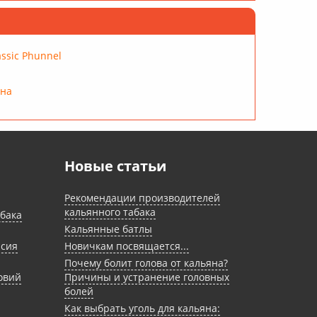
ssic Phunnel
яна
Новые статьи
Рекомендации производителей
кальянного табака
бака
Кальянные батлы
рсия
Новичкам посвящается...
Почему болит голова от кальяна?
овий
Причины и устранение головных
болей
Как выбрать уголь для кальяна: