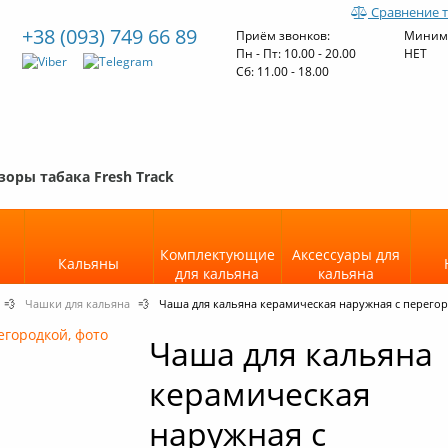
Сравнение 
+38 (093) 749 66 89
Приём звонков:
Минима
Пн - Пт: 10.00 - 20.00
НЕТ
Cб: 11.00 - 18.00
зоры табака Fresh Track
Комплектующие
Аксессуары для
Кальяны
для кальяна
кальяна
💨
Чашки для кальяна
💨
Чаша для кальяна керамическая наружная с перего
Чаша для кальяна
керамическая
наружная с