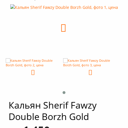
+
Кальяны
+
Комплектующие для кальяна
+
Аксессуары для кальяна
Новинки
РАСПРОДАЖА -%
+
Условия опта
Кальян Sherif Fawzy
Double Borzh Gold