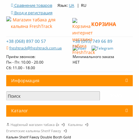
Сравнение товаров
Язык:
UA
| RU
Вход и регистрация
КОРЗИНА
+38 (068) 897 00 57
+38 (093) 749 66 89
freshtrack@freshtrack.com.ua
Приём звонков:
Минимального заказа
Пн - Пт: 10.00 - 20.00
НЕТ
Cб: 11.00 - 18.00
Информация
О нас
Доставка и оплата
Каталог
Контакты
🔝 Надёжный магазин табака 👍
💨
Кальяны
💨
+
Табак для кальяна
Обзоры табака Fresh Track
Египетские кальяны Sherif Fawzy
💨
Кальян Sherif Fawzy Double Borzh Gold
Уголь для кальяна