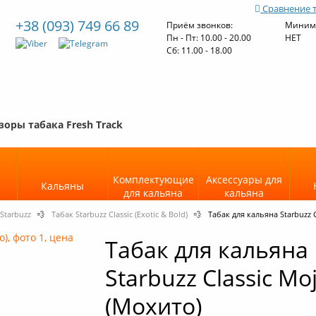
Сравнение 
+38 (093) 749 66 89
Приём звонков:
Минима
Пн - Пт: 10.00 - 20.00
НЕТ
Cб: 11.00 - 18.00
зоры табака Fresh Track
Комплектующие
Аксессуары для
Кальяны
для кальяна
кальяна
Starbuzz
💨
Табак Starbuzz Classic (Exotic & Bold)
💨
Табак для кальяна Starbuzz C
Табак для кальяна
Starbuzz Classic Moj
(Мохито)