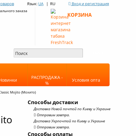
товаров
Язык:
UA
| RU
Вход и регистрация
льного заказа
КОРЗИНА
РАСПРОДАЖА -
Новинки
Условия опта
%
lassic Mojito (Мохито)
Способы доставки
Доставка Новой почтой по Киеву и Украине
Отправим завтра.
ito
Доставка Укрпочтой по Киеву и Украине
Отправим завтра.
Способы оплаты