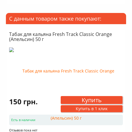
Крепость: Средний
Вкус: Насыщенный
Аромат: Сладкий
С данным товаром также покупают:
Аромат: Мятный
Аромат: Свежий
Дымность: Выше среднего
Табак для кальяна Fresh Track Classic Orange
(Апельсин) 50 г
Купить
150 грн.
Купить в 1 клик
Есть в наличии
Отзывов пока нет