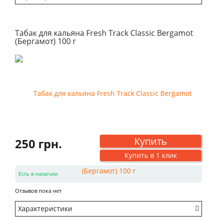
Крепость: Средний
Вкус: Насыщенный
Табак для кальяна Fresh Track Classic Bergamot
Аромат: Кислый
(Бергамот) 100 г
Аромат: Цитрусовый
Дымность: Выше среднего
Купить
250 грн.
Купить в 1 клик
Есть в наличии
Отзывов пока нет
Характеристики