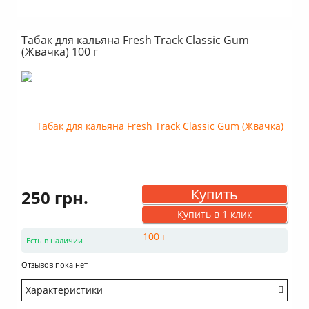
Крепость: Средний
Вкус: Насыщенный
Табак для кальяна Fresh Track Classic Gum
Аромат: Терпкий
(Жвачка) 100 г
Аромат: Чайный
Аромат: Кислый
Аромат: Цитрусовый
Аромат: Сладкий
Дымность: Выше среднего
Купить
250 грн.
Купить в 1 клик
Есть в наличии
Отзывов пока нет
Характеристики