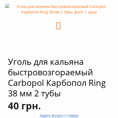
+
Кальяны
+
Комплектующие для кальяна
+
Аксессуары для кальяна
Новинки
РАСПРОДАЖА -%
+
Условия опта
Уголь для кальяна
быстровозгораемый
Carbopol Карбопол Ring
38 мм 2 тубы
40 грн.
Задать вопрос о товаре