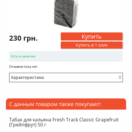
Купить
230 грн.
Купить в 1 клик
Есть в наличии
Отзывов пока нет
Характеристики
Вид: кокосовый
Форма: Кубики
Размер: 25 мм
С данным товаром также покупают:
В упаковке: 72 шт
Расход на 1 час курения: 3 шт
Количество жара: Среднее
Табак для кальяна Fresh Track Classic Grapefruit
(Грейпфрут) 50 г