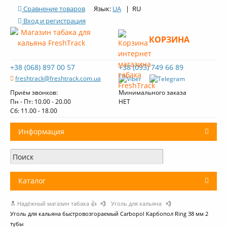
Сравнение товаров
Язык:
UA
| RU
Вход и регистрация
КОРЗИНА
+38 (068) 897 00 57
+38 (093) 749 66 89
freshtrack@freshtrack.com.ua
Приём звонков:
Минимального заказа
Пн - Пт: 10.00 - 20.00
НЕТ
Cб: 11.00 - 18.00
Информация
О нас
Доставка и оплата
Каталог
Контакты
🔝 Надёжный магазин табака 👍
💨
Уголь для кальяна
💨
+
Табак для кальяна
Обзоры табака Fresh Track
Уголь для кальяна быстровозгораемый Carbopol Карбопол Ring 38 мм 2
тубы
Уголь для кальяна