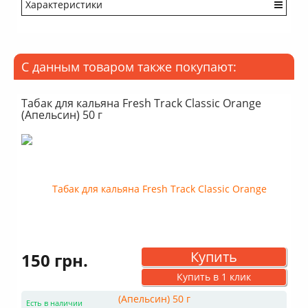
Характеристики
Крепость: Средний
Вкус: Насыщенный
Аромат: Свежий
С данным товаром также покупают:
Аромат: Сладкий
Аромат: Мятный
Дымность: Выше среднего
Табак для кальяна Fresh Track Classic Orange
(Апельсин) 50 г
Купить
150 грн.
Купить в 1 клик
Есть в наличии