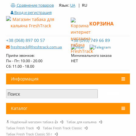
Сравнение товаров
Язык:
UA
| RU
Вход и регистрация
КОРЗИНА
+38 (068) 897 00 57
+38 (093) 749 66 89
freshtrack@freshtrack.com.ua
Приём звонков:
Минимального заказа
Пн - Пт: 10.00 - 20.00
НЕТ
Cб: 11.00 - 18.00
Информация
О нас
Доставка и оплата
Каталог
Контакты
🔝 Надёжный магазин табака 👍
💨
Табак для кальяна
💨
+
Табак для кальяна
Обзоры табака Fresh Track
Табак Fresh Track
💨
Табак Fresh Track Classic
💨
Табак Fresh Track Classic 50 г
💨
Уголь для кальяна