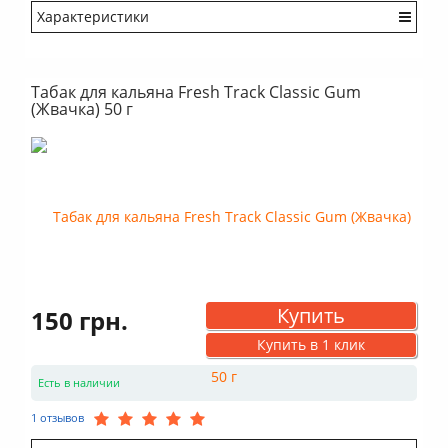
Характеристики
Крепость: Средний
Вкус: Насыщенный
Табак для кальяна Fresh Track Classic Gum
Аромат: Свежий
(Жвачка) 50 г
Аромат: Ягодный
Аромат: Сладкий
Аромат: Фруктовый
Аромат: Ореховый
Дымность: Выше среднего
Купить
150 грн.
Купить в 1 клик
Есть в наличии
1 отзывов