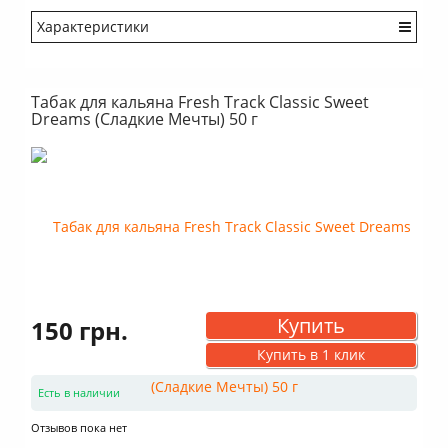
Характеристики
Крепость: Средний
Вкус: Насыщенный
Табак для кальяна Fresh Track Classic Sweet
Аромат: Свежий
Dreams (Сладкие Мечты) 50 г
Аромат: Ледяной
Аромат: Сладкий
Аромат: Травяной
Дымность: Выше среднего
Купить
150 грн.
Купить в 1 клик
Есть в наличии
Отзывов пока нет