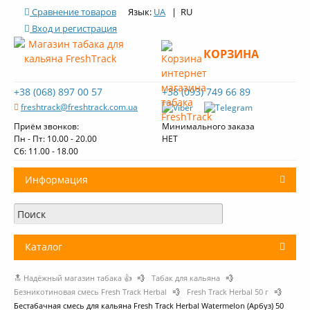
Сравнение товаров
Язык:
UA
| RU
Вход и регистрация
КОРЗИНА
+38 (068) 897 00 57
+38 (093) 749 66 89
freshtrack@freshtrack.com.ua
Приём звонков:
Минимального заказа
Пн - Пт: 10.00 - 20.00
НЕТ
Cб: 11.00 - 18.00
Информация
О нас
Доставка и оплата
Каталог
Контакты
🔝 Надёжный магазин табака 👍
💨
Табак для кальяна
💨
+
Табак для кальяна
Обзоры табака Fresh Track
Безникотиновая смесь Fresh Track Herbal
💨
Fresh Track Herbal 50 г
💨
Бестабачная смесь для кальяна Fresh Track Herbal Watermelon (Арбуз) 50
Уголь для кальяна