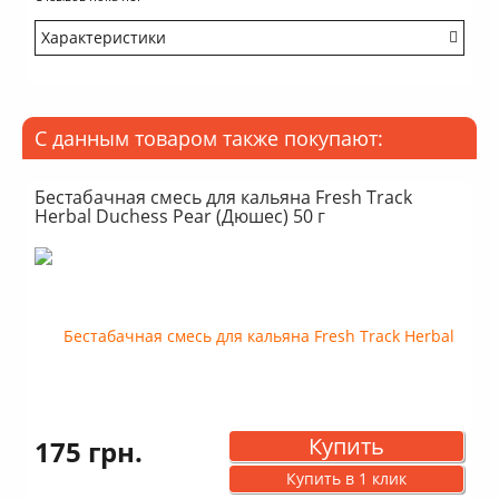
Характеристики
Крепость: Очень легкий
Вкус: Насыщенный
Аромат: Сладкий
С данным товаром также покупают:
Аромат: Ягодный
Аромат: Свежий
Дымность: Много
Бестабачная смесь для кальяна Fresh Track
Herbal Duchess Pear (Дюшес) 50 г
Купить
175 грн.
Купить в 1 клик