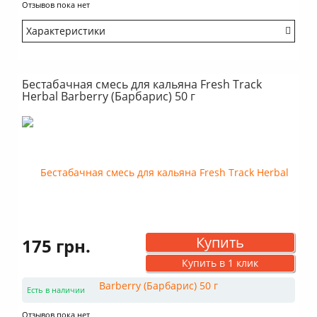
Отзывов пока нет
Характеристики
Крепость: Очень легкий
Вкус: Насыщенный
Бестабачная смесь для кальяна Fresh Track
Аромат: Сладкий
Herbal Barberry (Барбарис) 50 г
Аромат: Терпкий
Аромат: Цитрусовый
Аромат: Кислый
Дымность: Много
Купить
175 грн.
Купить в 1 клик
Есть в наличии
Отзывов пока нет