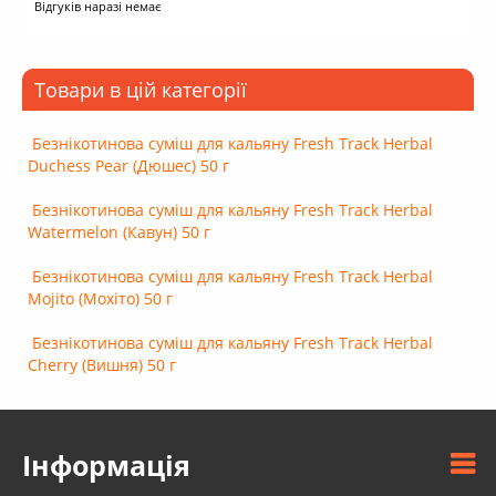
Відгуків наразі немає
Товари в цій категорії
Безнікотинова суміш для кальяну Fresh Track Herbal
Duchess Pear (Дюшес) 50 г
Безнікотинова суміш для кальяну Fresh Track Herbal
Watermelon (Кавун) 50 г
Безнікотинова суміш для кальяну Fresh Track Herbal
Mojito (Мохіто) 50 г
Безнікотинова суміш для кальяну Fresh Track Herbal
Cherry (Вишня) 50 г
Інформація