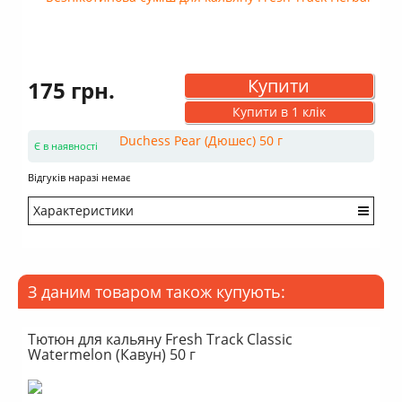
Купити
175 грн.
Купити в 1 клік
Є в наявності
Відгуків наразі немає
Характеристики
Міцність: Дуже легкий
Смак: Насичений
Аромат: Солодкий
З даним товаром також купують:
Аромат: Фруктовий
Аромат: Свіжий
Димність: Багато
Тютюн для кальяну Fresh Track Classic
Watermelon (Кавун) 50 г