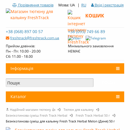
Порівняння товарів
Мова: UA |
RU
Вхід і реєстрація
КОШИК
+38 (068) 897 00 57
+38 (093) 749 66 89
freshtrack@freshtrack.com.ua
Прийом дзвінків:
Мінімального замовлення
Пн - Пт: 10.00 - 20.00
НЕМАЄ
Cб: 11.00 - 18.00
Інформація
Про нас
Доставка і оплата
Каталог
Контакти
🔝 Надійний магазин тютюну 👍
💨
Тютюн для кальяну
💨
+
Тютюн для кальяну
Огляди тютюну Fresh Track
Безнікотинова суміш Fresh Track Herbal
💨
Fresh Track Herbal 50 г
💨
Безнікотинова суміш для кальяну Fresh Track Herbal Melon (Диня) 50 г
Вугілля для кальяну