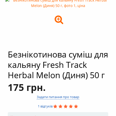
+
Кальяни
+
Комплектуючі для кальяну
+
Аксесуари для кальяну
Новинки
РОЗПРОДАЖ -%
+
Умови опту
Безнікотинова суміш для
кальяну Fresh Track
Herbal Melon (Диня) 50 г
175 грн.
Задати питання про товар
1 відгуків