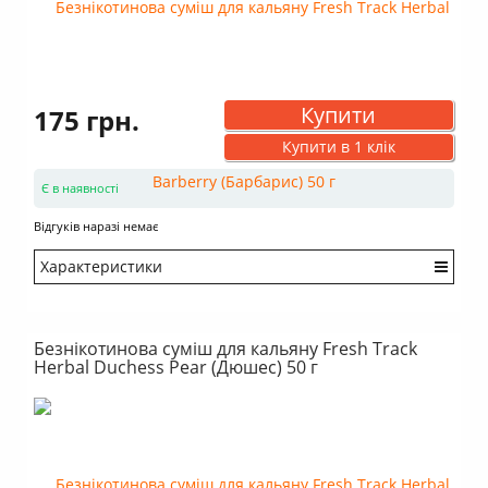
Купити
175 грн.
Купити в 1 клік
Є в наявності
Відгуків наразі немає
Характеристики
Міцність: Дуже легкий
Смак: Насичений
Безнікотинова суміш для кальяну Fresh Track
Аромат: Солодкий
Herbal Duchess Pear (Дюшес) 50 г
Аромат: Ягідний
Аромат: Свіжий
Димність: Багато