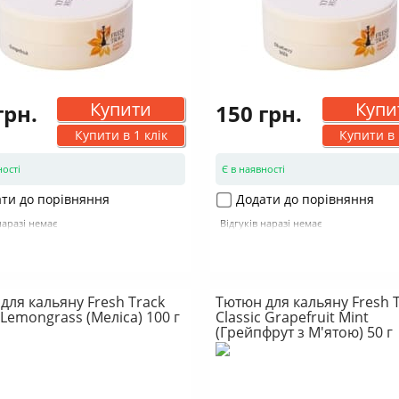
Купити
Купи
грн.
150 грн.
Купити в 1 клік
Купити в 
ності
Є в наявності
ти до порівняння
Додати до порівняння
наразі немає
Відгуків наразі немає
для кальяну Fresh Track
Тютюн для кальяну Fresh 
 Lemongrass (Меліса) 100 г
Classic Grapefruit Mint
(Грейпфрут з М'ятою) 50 г