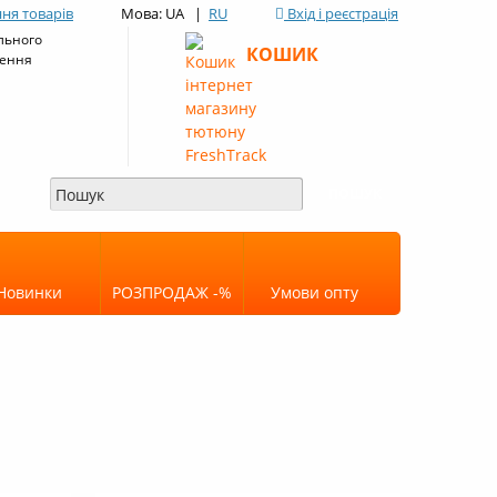
ня товарів
Мова: UA |
RU
Вхід і реєстрація
льного
КОШИК
ення
Новинки
РОЗПРОДАЖ -%
Умови опту