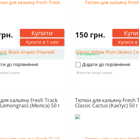
Купити
Купи
грн.
150 грн.
Купити в 1 клік
Купити в 
ності
Є в наявності
ти до порівняння
Додати до порівняння
наразі немає
Відгуків наразі немає
для кальяну Fresh Track
Тютюн для кальяну Fresh 
 Lemongrass (Меліса) 50 г
Classic Cactus (Кактус) 50 г