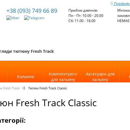
Порівнян
+38 (093) 749 66 89
Прийом дзвінків:
Мініма
Пн - Пт: 10.00 - 20.00
замовл
Cб: 11.00 - 18.00
НЕМАЄ
гляди тютюну Fresh Track
Комплектуючі
Аксесуари для
Кальяни
для кальяну
кальяну
 Fresh Track
💨
Тютюн Fresh Track Classic
юн Fresh Track Classic
тегорії: