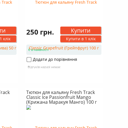
ти
Купити
250 грн.
1 клік
Купити в 1 клік
Є в наявності
Додати до порівняння
Відгуків наразі немає
Track
Тютюн для кальяну Fresh Track
Classic Ice Passionfruit Mango
(Крижана Маракуя Манго) 100 г