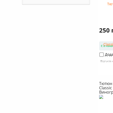
250 
Є в наяв
Дода
Відгуків 
Тютюн 
Classi
Виногр