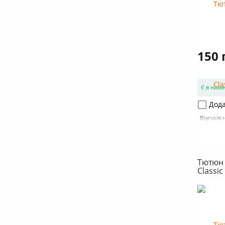
150 
Є в наяв
Дода
Відгуків 
Тютюн 
Classic