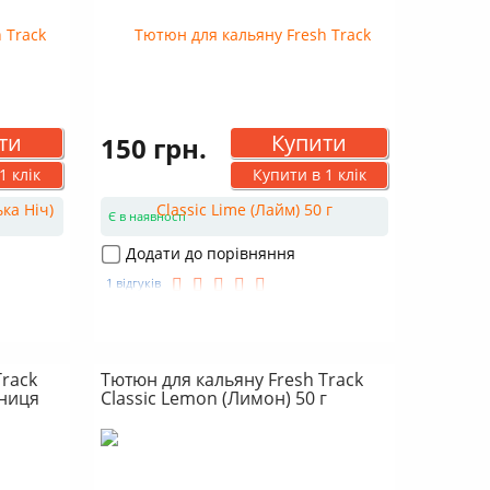
ти
Купити
150 грн.
1 клік
Купити в 1 клік
Є в наявності
Додати до порівняння
1 відгуків
Track
Тютюн для кальяну Fresh Track
рниця
Classic Lemon (Лимон) 50 г