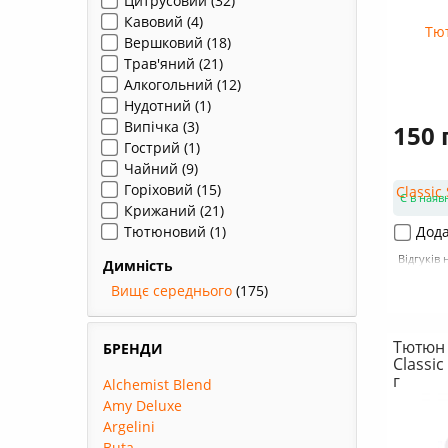
Цитрусовий
(32)
Кавовий
(4)
Вершковий
(18)
Трав'яний
(21)
Алкогольний
(12)
Нудотний
(1)
Випічка
(3)
150 
Гострий
(1)
Чайний
(9)
Горіховий
(15)
Є в наяв
Крижаний
(21)
Тютюновий
(1)
Дода
Відгуків 
Димність
Вищє середнього
(175)
Тютюн 
БРЕНДИ
Classic
г
Alchemist Blend
Amy Deluxe
Argelini
Buta