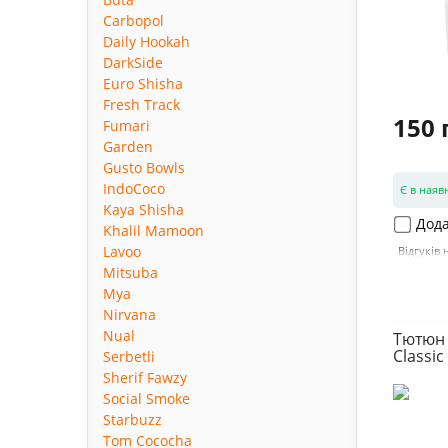
Carbopol
Daily Hookah
DarkSide
Euro Shisha
Fresh Track
150 
Fumari
Garden
Gusto Bowls
IndoCoco
Є в наяв
Kaya Shisha
Дода
Khalil Mamoon
Lavoo
Відгуків 
Mitsuba
Mya
Nirvana
Nual
Тютюн 
Classic
Serbetli
Sherif Fawzy
Social Smoke
Starbuzz
Tom Cococha