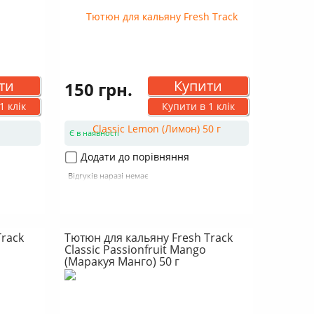
ти
Купити
150 грн.
1 клік
Купити в 1 клік
Є в наявності
Додати до порівняння
Відгуків наразі немає
Track
Тютюн для кальяну Fresh Track
Classic Passionfruit Mango
(Маракуя Манго) 50 г