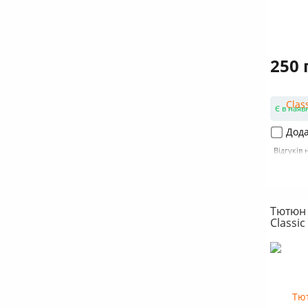
250 
Є в наяв
Дода
Відгуків 
Тютюн 
Classic