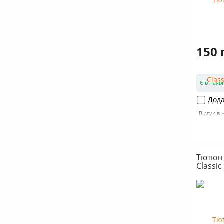
150 
Є в наяв
Дода
Відгуків 
Тютюн 
Classic