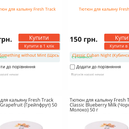
Купити
Купи
грн.
150 грн.
Купити в 1 клік
Купити в 
ності
Є в наявності
ти до порівняння
Додати до порівняння
наразі немає
Відгуків наразі немає
для кальяну Fresh Track
Тютюн для кальяну Fresh 
 Grapefruit (Грейпфрут) 50
Classic Blueberry Milk (Чо
Молоко) 50 г