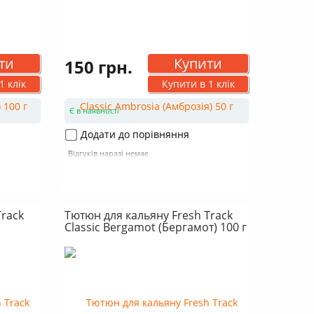
ти
Купити
150 грн.
1 клік
Купити в 1 клік
Є в наявності
Додати до порівняння
Відгуків наразі немає
Track
Тютюн для кальяну Fresh Track
Classic Bergamot (Бергамот) 100 г