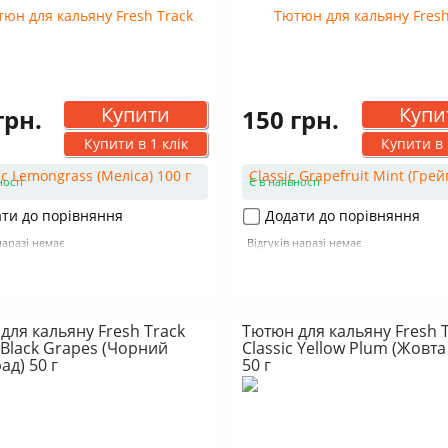
Купити
Купи
грн.
150 грн.
Купити в 1 клік
Купити в 
ності
Є в наявності
ти до порівняння
Додати до порівняння
наразі немає
Відгуків наразі немає
для кальяну Fresh Track
Тютюн для кальяну Fresh 
c Black Grapes (Чорний
Classic Yellow Plum (Жовта
ад) 50 г
50 г