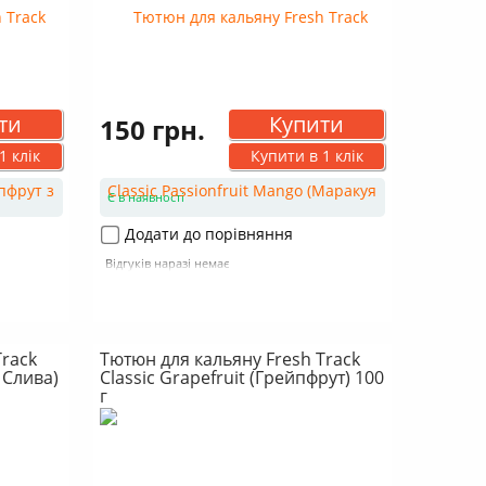
ти
Купити
150 грн.
1 клік
Купити в 1 клік
Є в наявності
Додати до порівняння
Відгуків наразі немає
Track
Тютюн для кальяну Fresh Track
 Слива)
Classic Grapefruit (Грейпфрут) 100
г