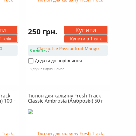
ти
Купити
250 грн.
1 клік
Купити в 1 клік
Є в наявності
Додати до порівняння
Відгуків наразі немає
Track
Тютюн для кальяну Fresh Track
) 100 г
Classic Ambrosia (Амброзія) 50 г