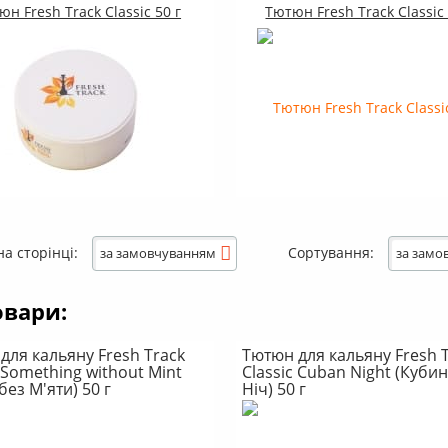
н Fresh Track Classic 50 г
Тютюн Fresh Track Classic 
на сторінці:
Сортування:
за замовчуванням
за замо
овари:
для кальяну Fresh Track
Тютюн для кальяну Fresh 
c Something without Mint
Classic Cuban Night (Куби
без М'яти) 50 г
Ніч) 50 г