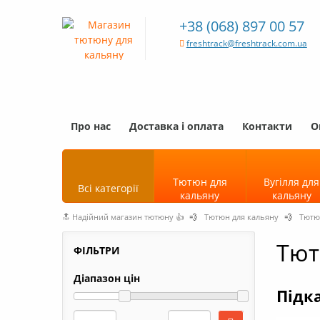
+38 (068) 897 00 57
freshtrack@freshtrack.com.ua
Про нас
Доставка і оплата
Контакти
О
Тютюн для
Вугілля для
Всі категорії
кальяну
кальяну
🔝 Надійний магазин тютюну 👍
💨
Тютюн для кальяну
💨
Тютюн
Тют
ФІЛЬТРИ
Діапазон цін
Підка