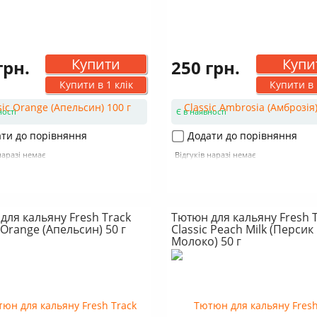
Купити
Купи
грн.
250 грн.
Купити в 1 клік
Купити в 
ності
Є в наявності
ти до порівняння
Додати до порівняння
наразі немає
Відгуків наразі немає
для кальяну Fresh Track
Тютюн для кальяну Fresh 
 Orange (Апельсин) 50 г
Classic Peach Milk (Персик
Молоко) 50 г