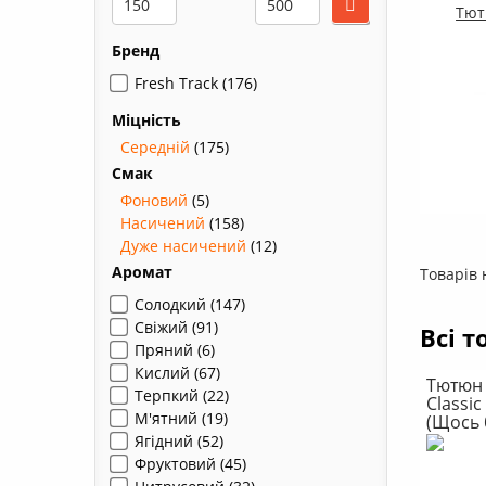
Тютю
Бренд
Fresh Track
(176)
Міцність
Середній
(175)
Смак
Фоновий
(5)
Насичений
(158)
Дуже насичений
(12)
Аромат
Товарів 
Солодкий
(147)
Свіжий
(91)
Всі т
Пряний
(6)
Кислий
(67)
Тютюн 
Терпкий
(22)
Classi
М'ятний
(19)
(Щось 
Ягідний
(52)
Фруктовий
(45)