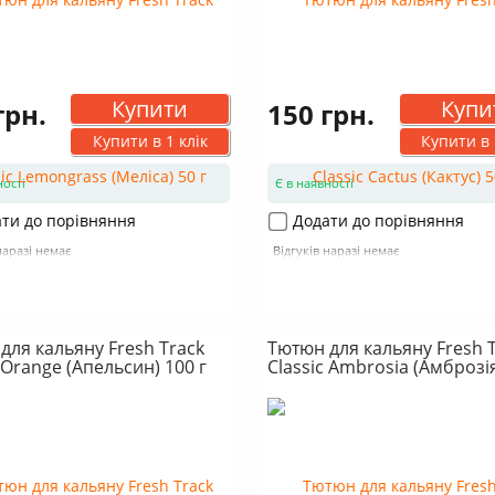
Купити
Купи
грн.
150 грн.
Купити в 1 клік
Купити в 
ності
Є в наявності
ти до порівняння
Додати до порівняння
наразі немає
Відгуків наразі немає
для кальяну Fresh Track
Тютюн для кальяну Fresh 
 Orange (Апельсин) 100 г
Classic Ambrosia (Амброзія