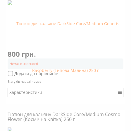
Аромат: Фруктовий
Аромат: Свіжий
Аромат: М'ятний
Димність: Вищє середнього
800 грн.
Немає в наявності
Додати до порівняння
Відгуків наразі немає
Характеристики
Бренд: DarkSide
Міцність: Міцний
Тютюн для кальяну DarkSide Core/Medium Cosmo
Смак: Насичений
Flower (Космічна Квітка) 250 г
Аромат: Солодкий
Аромат: Ягідний