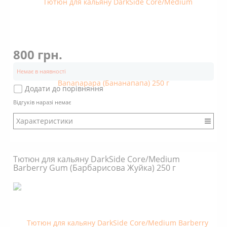
800 грн.
Немає в наявності
Додати до порівняння
Відгуків наразі немає
Характеристики
Бренд: DarkSide
Міцність: Міцний
Тютюн для кальяну DarkSide Core/Medium
Смак: Насичений
Barberry Gum (Барбарисова Жуйка) 250 г
Аромат: Солодкий
Аромат: Фруктовий
Димність: Вищє середнього