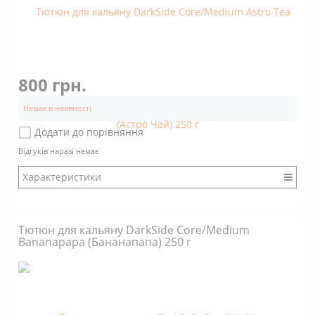
800 грн.
Немає в наявності
Додати до порівняння
Відгуків наразі немає
Характеристики
Бренд: DarkSide
Міцність: Міцний
Тютюн для кальяну DarkSide Core/Medium
Смак: Насичений
Bananapapa (Бананапапа) 250 г
Аромат: Кислий
Аромат: Чайний
Аромат: Цитрусовий
Аромат: Терпкий
Димність: Вищє середнього