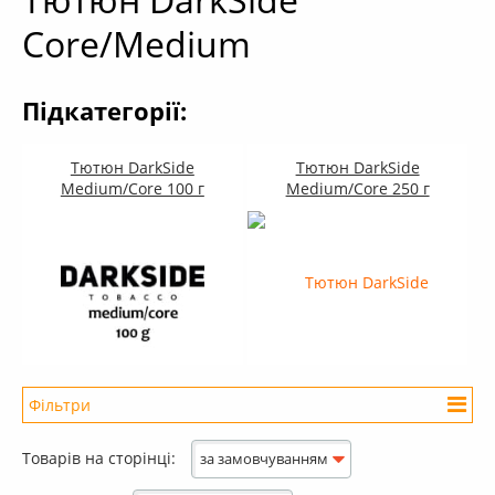
+
Кальяни
Core/Medium
+
Комплектуючі для кальяну
+
Аксесуари для кальяну
Підкатегорії:
Новинки
РОЗПРОДАЖ -%
Тютюн DarkSide
Тютюн DarkSide
Medium/Core 100 г
Medium/Core 250 г
+
Умови опту
Фільтри
Діапазон цін
Товарів на сторінці:
за замовчуванням