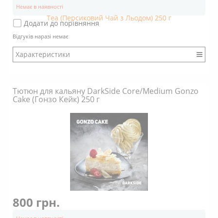
Немає в наявності
Додати до порівняння
Відгуків наразі немає
Характеристики
Бренд: DarkSide
Міцність: Міцний
Тютюн для кальяну DarkSide Core/Medium Gonzo
Смак: Насичений
Cake (Гонзо Кейк) 250 г
Аромат: Солодкий
Аромат: Фруктовий
Аромат: Чайний
Аромат: Терпкий
Аромат: Свіжий
Димність: Вищє середнього
800 грн.