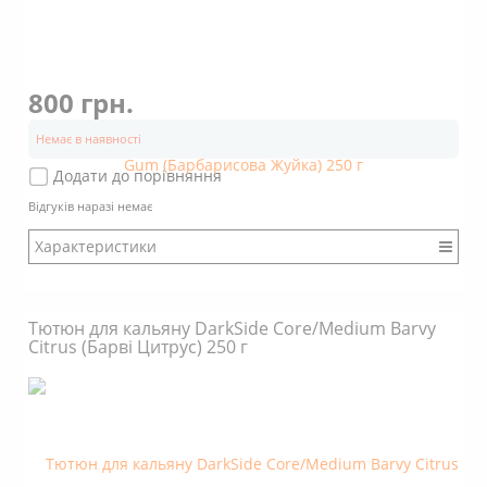
800 грн.
Немає в наявності
Додати до порівняння
Відгуків наразі немає
Характеристики
Бренд: DarkSide
Міцність: Міцний
Тютюн для кальяну DarkSide Core/Medium Barvy
Смак: Насичений
Citrus (Барві Цитрус) 250 г
Аромат: Солодкий
Аромат: Ягідний
Аромат: Свіжий
Димність: Вищє середнього