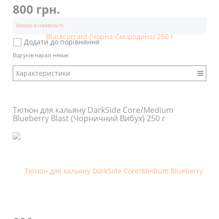
800 грн.
Немає в наявності
Додати до порівняння
Відгуків наразі немає
Характеристики
Бренд: DarkSide
Міцність: Міцний
Тютюн для кальяну DarkSide Core/Medium
Смак: Насичений
Blueberry Blast (Чорничний Вибух) 250 г
Аромат: Солодкий
Аромат: Ягідний
Аромат: Свіжий
Димність: Вищє середнього