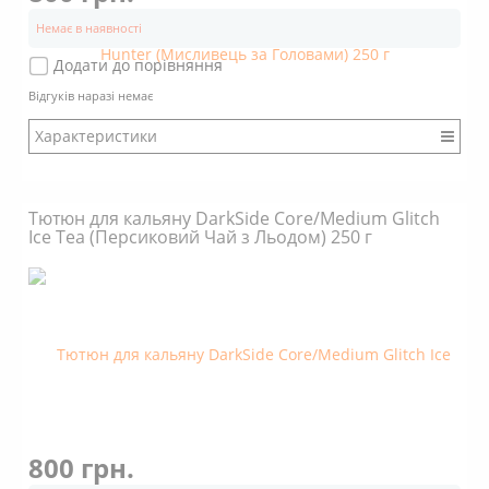
Немає в наявності
Додати до порівняння
Відгуків наразі немає
Характеристики
Бренд: DarkSide
Міцність: Міцний
Тютюн для кальяну DarkSide Core/Medium Glitch
Смак: Насичений
Ice Tea (Персиковий Чай з Льодом) 250 г
Аромат: Солодкий
Аромат: Свіжий
Аромат: Горіховий
Аромат: Крижаний
Димність: Вищє середнього
800 грн.