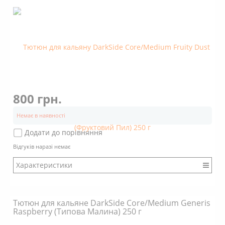
Аромат: Фруктовий
Аромат: Свіжий
Димність: Вищє середнього
800 грн.
Немає в наявності
Додати до порівняння
Відгуків наразі немає
Характеристики
Бренд: DarkSide
Міцність: Міцний
Тютюн для кальянe DarkSide Core/Medium Generis
Смак: Насичений
Raspberry (Типова Малина) 250 г
Аромат: Солодкий