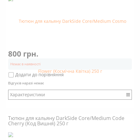
Димність: Вищє середнього
800 грн.
Немає в наявності
Додати до порівняння
Відгуків наразі немає
Характеристики
Бренд: DarkSide
Міцність: Міцний
Тютюн для кальяну DarkSide Core/Medium Code
Смак: Насичений
Cherry (Код Вишня) 250 г
Аромат: Солодкий
Аромат: Ягідний
Аромат: Свіжий