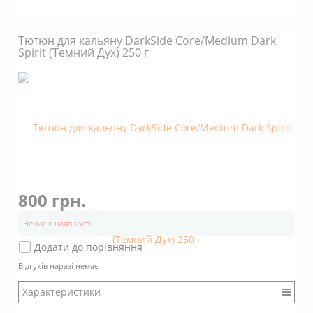
Бренд: DarkSide
Міцність: Міцний
Тютюн для кальяну DarkSide Core/Medium Dark
Смак: Насичений
Spirit (Темний Дух) 250 г
Аромат: Солодкий
Аромат: Свіжий
Аромат: М'ятний
Димність: Вищє середнього
800 грн.
Немає в наявності
Додати до порівняння
Відгуків наразі немає
Характеристики