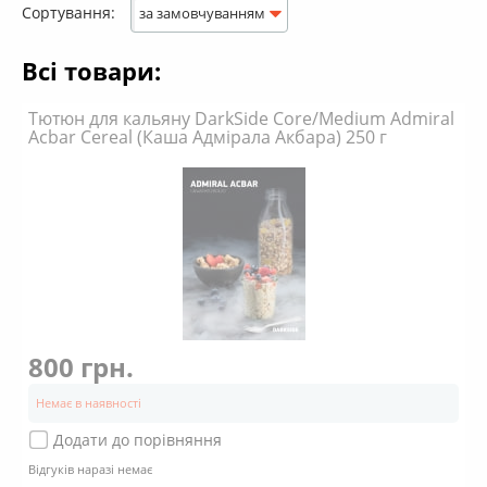
Сортування:
за замовчуванням
Всі товари:
Бренд
DarkSide
(116)
Тютюн для кальяну DarkSide Core/Medium Admiral
Acbar Cereal (Каша Адмірала Акбара) 250 г
Міцність
Міцний
(116)
Смак
Фоновий
(2)
Насичений
(108)
Дуже насичений
(6)
Аромат
800 грн.
Солодкий
(105)
Свіжий
(39)
Немає в наявності
Пряний
(10)
Кислий
(22)
Додати до порівняння
Терпкий
(20)
Відгуків наразі немає