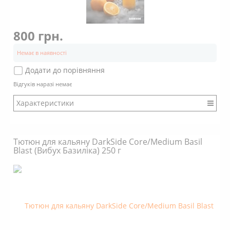
800 грн.
Немає в наявності
Додати до порівняння
Відгуків наразі немає
Характеристики
Бренд: DarkSide
Міцність: Міцний
Тютюн для кальяну DarkSide Core/Medium Basil
Смак: Насичений
Blast (Вибух Базиліка) 250 г
Аромат: Солодкий
Аромат: Цитрусовий
Аромат: Терпкий
Аромат: Пряний
Димність: Вищє середнього