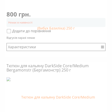
800 грн.
Немає в наявності
Додати до порівняння
Відгуків наразі немає
Характеристики
Бренд: DarkSide
Міцність: Міцний
Тютюн для кальяну DarkSide Core/Medium
Смак: Насичений
Bergamonstr (Бергамонстр) 250 г
Аромат: Солодкий
Аромат: Трав'яний
Димність: Вищє середнього