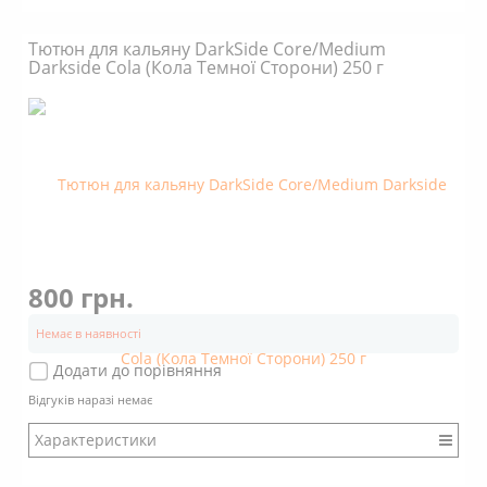
Бренд: DarkSide
Міцність: Міцний
Тютюн для кальяну DarkSide Core/Medium
Смак: Насичений
Darkside Cola (Кола Темної Сторони) 250 г
Аромат: Кислий
Аромат: Цитрусовий
Аромат: Алкогольний
Димність: Вищє середнього
800 грн.
Немає в наявності
Додати до порівняння
Відгуків наразі немає
Характеристики
Бренд: DarkSide