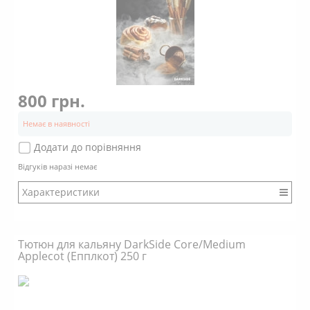
Димність: Вищє середнього
800 грн.
Немає в наявності
Додати до порівняння
Відгуків наразі немає
Характеристики
Бренд: DarkSide
Міцність: Міцний
Тютюн для кальяну DarkSide Core/Medium
Смак: Насичений
Applecot (Епплкот) 250 г
Аромат: Солодкий
Аромат: Пряний
Аромат: Випічка
Димність: Вищє середнього