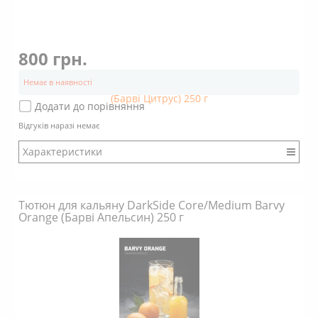
800 грн.
Немає в наявності
Додати до порівняння
Відгуків наразі немає
Характеристики
Бренд: DarkSide
Міцність: Міцний
Тютюн для кальяну DarkSide Core/Medium Barvy
Смак: Насичений
Orange (Барві Апельсин) 250 г
Аромат: Солодкий
Аромат: Фруктовий
Аромат: Кислий
Аромат: Цитрусовий
Аромат: Свіжий
Димність: Вищє середнього