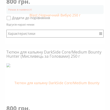
800 грн.
Немає в наявності
Додати до порівняння
Відгуків наразі немає
Характеристики
Бренд: DarkSide
Міцність: Міцний
Тютюн для кальяну DarkSide Core/Medium Bounty
Смак: Насичений
Hunter (Мисливець за Головами) 250 г
Аромат: Солодкий
Аромат: Ягідний
Аромат: Свіжий
Димність: Вищє середнього
800 грн.