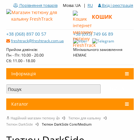
Порівняння товарів
Мова: UA |
RU
Вхід і реєстрація
КОШИК
+38 (068) 897 00 57
+38 (093) 749 66 89
freshtrack@freshtrack.com.ua
Прийом дзвінків:
Мінімального замовлення
Пн - Пт: 10.00 - 20.00
НЕМАЄ
Cб: 11.00 - 18.00
Інформація
Про нас
Доставка і оплата
Каталог
Контакти
🔝 Надійний магазин тютюну 👍
💨
Тютюн для кальяну
💨
+
Тютюн для кальяну
Огляди тютюну Fresh Track
Тютюн DarkSide
💨
Тютюн DarkSide Core/Medium
Вугілля для кальяну
Тютюн DarkSide