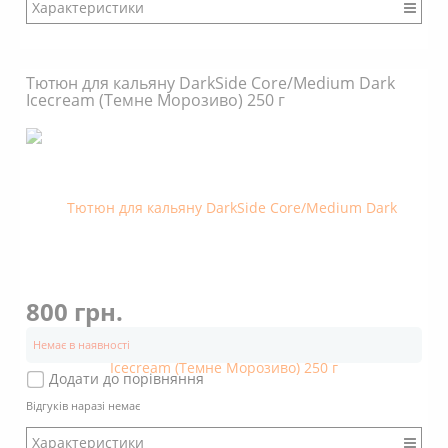
Характеристики
Бренд: DarkSide
Міцність: Міцний
Тютюн для кальяну DarkSide Core/Medium Dark
Смак: Насичений
Icecream (Темне Морозиво) 250 г
Аромат: Солодкий
Аромат: Фруктовий
Аромат: Кислий
Аромат: Цитрусовий
Аромат: Терпкий
Аромат: Ягідний
Аромат: Алкогольний
Димність: Вищє середнього
800 грн.
Немає в наявності
Додати до порівняння
Відгуків наразі немає
Характеристики