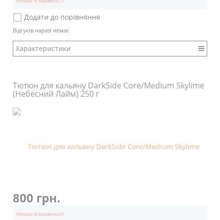
Немає в наявності
Додати до порівняння
Відгуків наразі немає
Характеристики
Бренд: DarkSide
Міцність: Міцний
Тютюн для кальяну DarkSide Core/Medium Skylime
Смак: Насичений
(Небесний Лайм) 250 г
Аромат: Солодкий
Аромат: Гастрономічний
Аромат: Фруктовий
Аромат: Цитрусовий
Аромат: Ягідний
Аромат: Ванільний
Димність: Вищє середнього
800 грн.
Немає в наявності