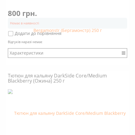
800 грн.
Немає в наявності
Додати до порівняння
Відгуків наразі немає
Характеристики
Бренд: DarkSide
Міцність: Міцний
Тютюн для кальяну DarkSide Core/Medium
Смак: Насичений
Blackberry (Ожина) 250 г
Аромат: Кислий
Аромат: Чайний
Аромат: Цитрусовий
Аромат: Терпкий
Димність: Вищє середнього