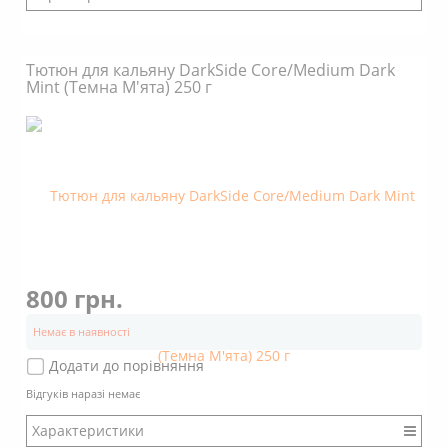
Бренд: DarkSide
Міцність: Міцний
Тютюн для кальяну DarkSide Core/Medium Dark
Смак: Насичений
Mint (Темна М'ята) 250 г
Аромат: Солодкий
Аромат: Гастрономічний
Аромат: Вершковий
Аромат: Шоколадний
Димність: Вищє середнього
800 грн.
Немає в наявності
Додати до порівняння
Відгуків наразі немає
Характеристики