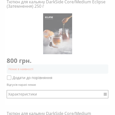
Тютюн для кальяну DarkSide Core/Medium Eclipse
Смак: Насичений
(Затемнення) 250 г
Аромат: Солодкий
Аромат: Горіховий
Аромат: Випічка
Аромат: Вершковий
Аромат: Шоколадний
Аромат: Ванільний
Димність: Вищє середнього
800 грн.
Немає в наявності
Додати до порівняння
Відгуків наразі немає
Характеристики
Бренд: DarkSide
Міцність: Міцний
Тютюн для кальяну DarkSide Core/Medium
Смак: Насичений