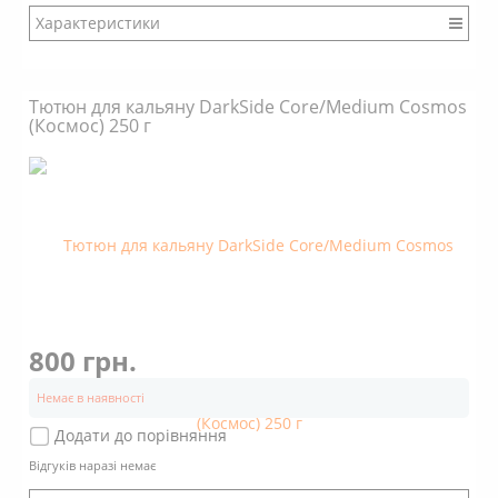
М'ятний
(8)
Характеристики
Ягідний
(34)
Фруктовий
(48)
Бренд: DarkSide
Цитрусовий
(20)
Міцність: Міцний
Тютюн для кальяну DarkSide Core/Medium Cosmos
Кавовий
(2)
Смак: Насичений
(Космос) 250 г
Аромат: Солодкий
Вершковий
(12)
Аромат: Гастрономічний
Трав'яний
(12)
Димність: Вищє середнього
Алкогольний
(8)
Гастрономічний
(8)
Ванільний
(4)
Квітковий
(2)
Випічка
(6)
Шоколадний
(8)
Чайний
(8)
800 грн.
Горіховий
(10)
Немає в наявності
Крижаний
(8)
Додати до порівняння
Димність
Відгуків наразі немає
Вищє середнього
(116)