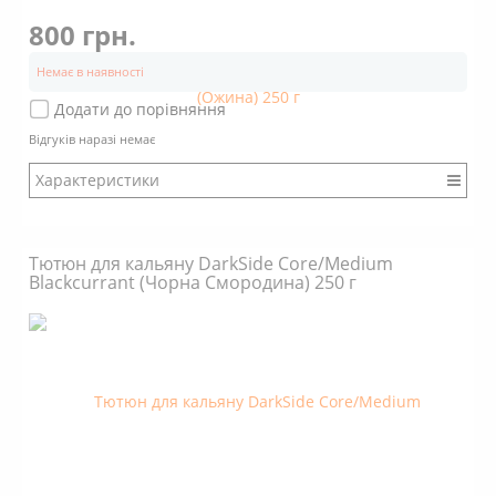
800 грн.
Немає в наявності
Додати до порівняння
Відгуків наразі немає
Характеристики
Бренд: DarkSide
Міцність: Міцний
Тютюн для кальяну DarkSide Core/Medium
Смак: Насичений
Blackcurrant (Чорна Смородина) 250 г
Аромат: Солодкий
Аромат: Терпкий
Аромат: Ягідний
Аромат: Свіжий
Димність: Вищє середнього