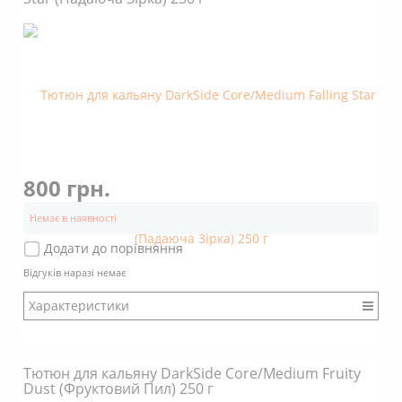
Аромат: Солодкий
Аромат: Трав'яний
Димність: Вищє середнього
800 грн.
Немає в наявності
Додати до порівняння
Відгуків наразі немає
Характеристики
Бренд: DarkSide
Міцність: Міцний
Тютюн для кальяну DarkSide Core/Medium Fruity
Смак: Насичений
Dust (Фруктовий Пил) 250 г
Аромат: Солодкий