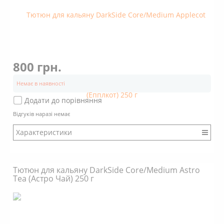
800 грн.
Немає в наявності
Додати до порівняння
Відгуків наразі немає
Характеристики
Бренд: DarkSide
Міцність: Міцний
Тютюн для кальяну DarkSide Core/Medium Astro
Смак: Насичений
Tea (Астро Чай) 250 г
Аромат: Солодкий
Аромат: Фруктовий
Аромат: Кислий
Димність: Вищє середнього