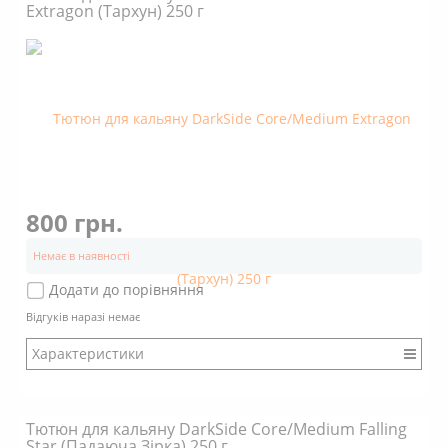
Extragon (Тархун) 250 г
Аромат: Солодкий
Димність: Вищє середнього
800 грн.
Немає в наявності
Додати до порівняння
Відгуків наразі немає
Характеристики
Бренд: DarkSide
Міцність: Міцний
Тютюн для кальяну DarkSide Core/Medium Falling
Смак: Насичений
Star (Падаюча Зірка) 250 г