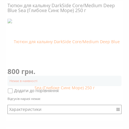
Міцність: Міцний
Тютюн для кальяну DarkSide Core/Medium Deep
Смак: Насичений
Blue Sea (Глибоке Синє Море) 250 г
Аромат: Солодкий
Аромат: Фруктовий
Аромат: Випічка
Аромат: Шоколадний
Димність: Вищє середнього
800 грн.
Немає в наявності
Додати до порівняння
Відгуків наразі немає
Характеристики
Бренд: DarkSide
Міцність: Міцний