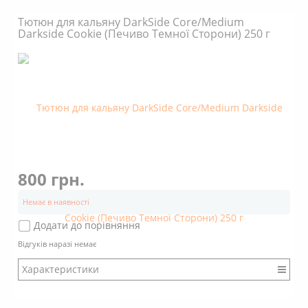
Міцність: Міцний
Тютюн для кальяну DarkSide Core/Medium
Смак: Насичений
Darkside Cookie (Печиво Темної Сторони) 250 г
Аромат: Солодкий
Аромат: Трав'яний
Димність: Вищє середнього
800 грн.
Немає в наявності
Додати до порівняння
Відгуків наразі немає
Характеристики
Бренд: DarkSide