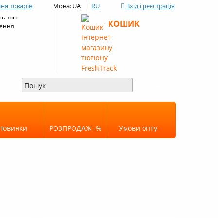
ня товарів
Мова: UA |
RU
Вхід і реєстрація
льного
КОШИК
ення
Новинки
РОЗПРОДАЖ -%
Умови опту