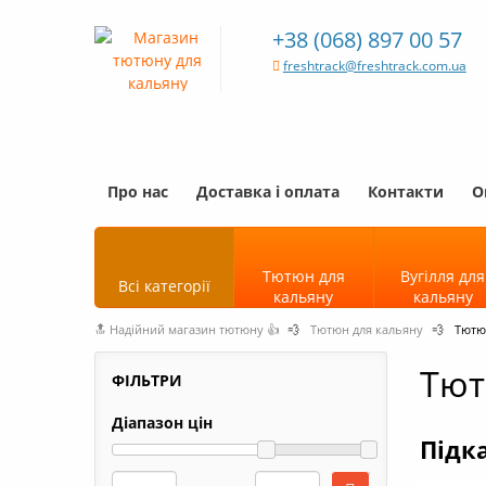
+38 (068) 897 00 57
freshtrack@freshtrack.com.ua
Про нас
Доставка і оплата
Контакти
О
Тютюн для
Вугілля для
Всі категорії
кальяну
кальяну
🔝 Надійний магазин тютюну 👍
💨
Тютюн для кальяну
💨
Тютю
Тют
ФІЛЬТРИ
Діапазон цін
Підка