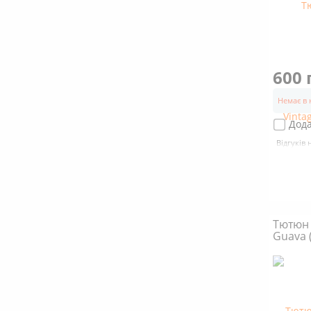
600 
Немає в 
Дода
Відгуків 
Тютюн 
Guava 