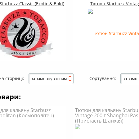
tarbuzz Classic (Exotic & Bold)
Тютюн Starbuzz Vinta
на сторінці:
Сортування:
за замовчуванням
за замо
овари:
для кальяну Starbuzz
Тютюн для кальяну Starbu
olitan (Космополітен)
Vintage 200 г Shanghai Pas
(Пристасть Шанхая)