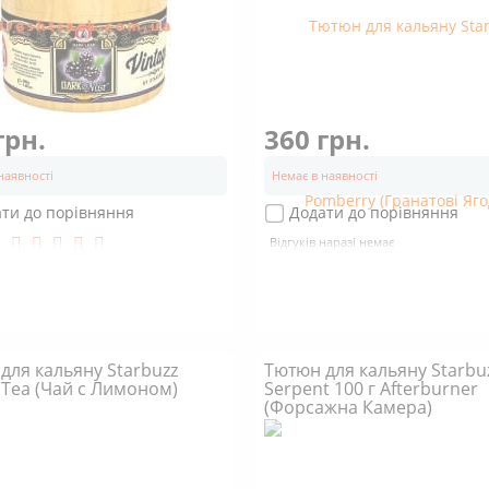
грн.
360 грн.
наявності
Немає в наявності
ти до порівняння
Додати до порівняння
в
Відгуків наразі немає
для кальяну Starbuzz
Тютюн для кальяну Starbu
Tea (Чай с Лимоном)
Serpent 100 г Afterburner
(Форсажна Камера)