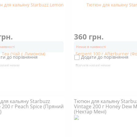
грн.
360 грн.
наявності
Немає в наявності
ти до порівняння
Додати до порівняння
наразі немає
Відгуків наразі немає
для кальяну Starbuzz
Тютюн для кальяну Starbu
e 200 г Peach Spice (Пряний
Vintage 200 г Honey Dew 
)
(Нектар Мені)