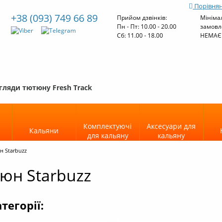
Порівнян
+38 (093) 749 66 89
Прийом дзвінків:
Мініма
Пн - Пт: 10.00 - 20.00
замовл
Cб: 11.00 - 18.00
НЕМАЄ
гляди тютюну Fresh Track
Комплектуючі
Аксесуари для
Кальяни
для кальяну
кальяну
н Starbuzz
юн Starbuzz
тегорії: