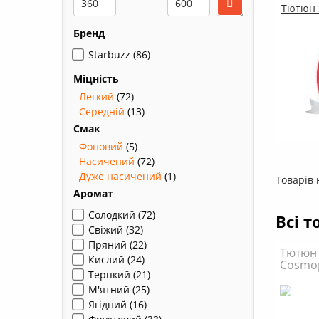
Тютюн S
Бренд
Starbuzz
(86)
Міцність
Легкий
(72)
Середній
(13)
Смак
Фоновий
(5)
Насичений
(72)
Дуже насичений
(1)
Товарів 
Аромат
Солодкий
(72)
Всі т
Свіжий
(32)
Пряний
(22)
Тютюн 
Кислий
(24)
Cosmop
Терпкий
(21)
М'ятний
(25)
Ягідний
(16)