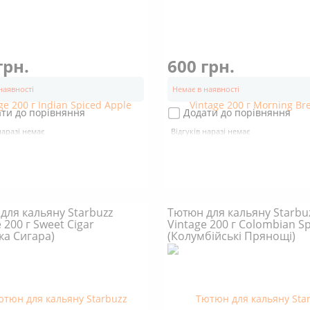
грн.
600 грн.
наявності
Немає в наявності
ти до порівняння
Додати до порівняння
наразі немає
Відгуків наразі немає
для кальяну Starbuzz
Тютюн для кальяну Starbu
 200 г Sweet Cigar
Vintage 200 г Colombian Sp
ка Сигара)
(Колумбійські Прянощі)