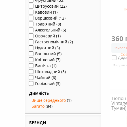
Фруктовий
(33)
Цитрусовий
(22)
Кавовий
(1)
Вершковий
(12)
Трав'яний
(8)
Алкогольний
(6)
Овочевий
(1)
360 
Гастрономічний
(2)
Нудотний
(5)
Немає в 
Ванільний
(5)
Дода
Квітковий
(7)
Випічка
(1)
Відгуків 
Шоколадний
(3)
Чайний
(6)
Горіховий
(3)
Димність
Тютюн 
Вищє середнього
(1)
Vintag
Багато
(84)
Туман)
БРЕНДИ