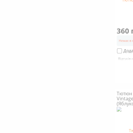
360 
Немає в 
Дода
Відгуків 
Тютюн 
Vintage
(Яблук
Пряно