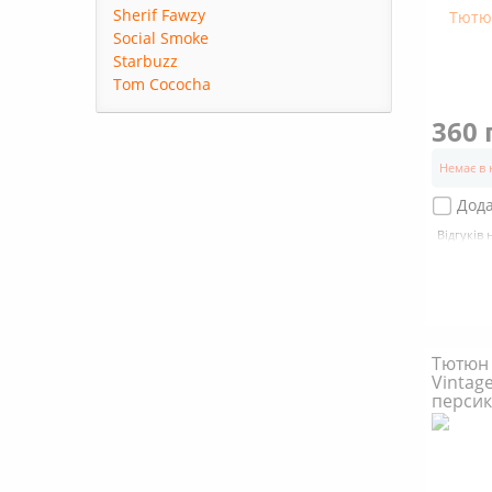
Sherif Fawzy
Social Smoke
Starbuzz
Tom Cococha
360 
Немає в 
Дода
Відгуків 
Тютюн 
Vintag
персик