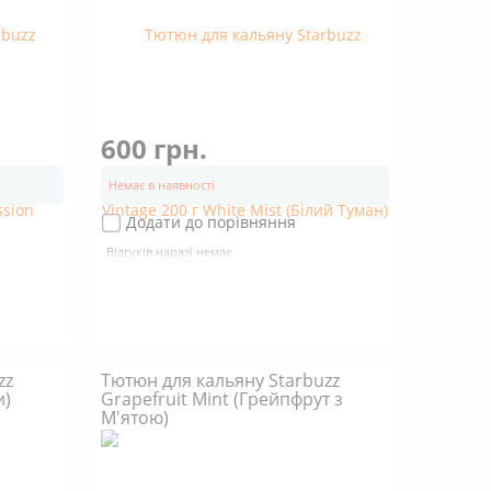
600 грн.
Немає в наявності
Додати до порівняння
Відгуків наразі немає
zz
Тютюн для кальяну Starbuzz
и)
Grapefruit Mint (Грейпфрут з
М'ятою)