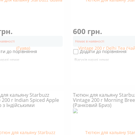
грн.
600 грн.
наявності
Немає в наявності
ти до порівняння
Додати до порівняння
наразі немає
Відгуків наразі немає
для кальяну Starbuzz
Тютюн для кальяну Starbu
 200 г Indian Spiced Apple
Vintage 200 г Morning Bre
о з Індійськими
(Ранковий Бриз)
щами)