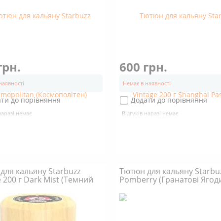
грн.
600 грн.
наявності
Немає в наявності
ти до порівняння
Додати до порівняння
наразі немає
Відгуків наразі немає
для кальяну Starbuzz
Тютюн для кальяну Starbu
e 200 г Dark Mist (Темний
Pomberry (Гранатові Ягод