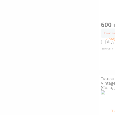
600 
Немає в 
Дода
Відгуків 
Тютюн 
Vintage
(Солод