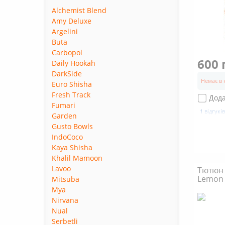
Alchemist Blend
Amy Deluxe
Argelini
Buta
Carbopol
600 
Daily Hookah
DarkSide
Немає в 
Euro Shisha
Fresh Track
Дода
Fumari
1 відгукі
Garden
Gusto Bowls
IndoCoco
Kaya Shisha
Khalil Mamoon
Lavoo
Тютюн 
Lemon 
Mitsuba
Mya
Nirvana
Nual
Serbetli