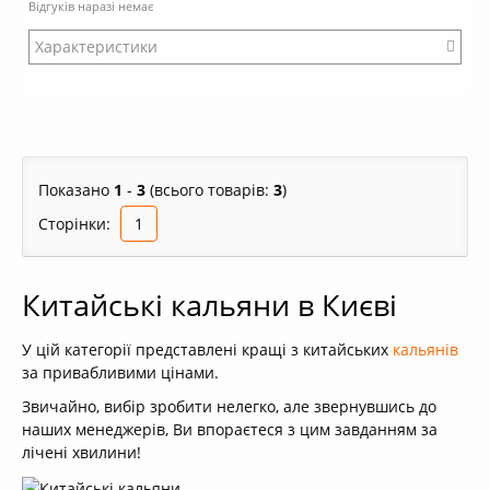
Відгуків наразі немає
Характеристики
Бренд: Mitsuba
Показано
1
-
3
(всього товарів:
3
)
Сторінки:
1
Китайські кальяни в Києві
У цій категорії представлені кращі з китайських
кальянів
за привабливими цінами.
Звичайно, вибір зробити нелегко, але звернувшись до
наших менеджерів, Ви впораєтеся з цим завданням за
лічені хвилини!