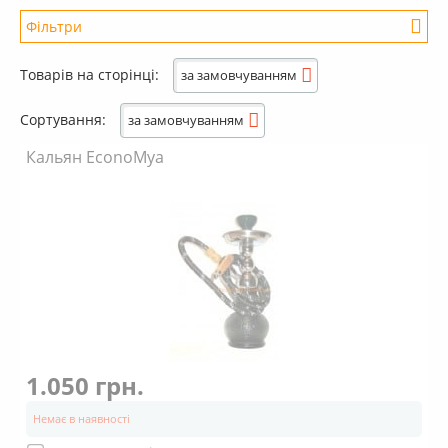
+
Кальяни
Фільтри
+
Комплектуючі для кальяну
Діапазон цін
Товарів на сторінці:
за замовчуванням
+
Аксесуари для кальяну
Новинки
Сортування:
за замовчуванням
РОЗПРОДАЖ -%
Кальян EconoMya
Бренд
+
Умови опту
Mitsuba
(2)
Mya
(1)
1.050 грн.
Немає в наявності