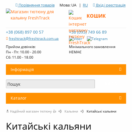
Порівняння товарів
Мова: UA |
RU
Вхід і реєстрація
КОШИК
+38 (068) 897 00 57
+38 (093) 749 66 89
freshtrack@freshtrack.com.ua
Прийом дзвінків:
Мінімального замовлення
Пн - Пт: 10.00 - 20.00
НЕМАЄ
Cб: 11.00 - 18.00
Інформація
Про нас
Доставка і оплата
Каталог
Контакти
🔝 Надійний магазин тютюну 👍
💨
Кальяни
💨
Китайські кальяни
+
Тютюн для кальяну
Огляди тютюну Fresh Track
Китайські кальяни
Вугілля для кальяну