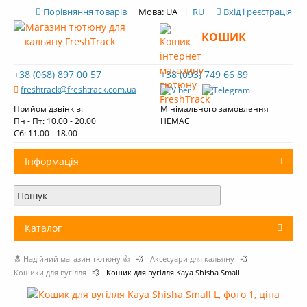
Порівняння товарів
Мова: UA |
RU
Вхід і реєстрація
КОШИК
+38 (068) 897 00 57
+38 (093) 749 66 89
freshtrack@freshtrack.com.ua
Прийом дзвінків:
Мінімального замовлення
Пн - Пт: 10.00 - 20.00
НЕМАЄ
Cб: 11.00 - 18.00
Інформація
Про нас
Доставка і оплата
Каталог
Контакти
🔝 Надійний магазин тютюну 👍
💨
Аксесуари для кальяну
💨
+
Тютюн для кальяну
Огляди тютюну Fresh Track
Кошики для вугілля
💨
Кошик для вугілля Kaya Shisha Small L
Вугілля для кальяну