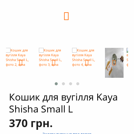
+
Кальяни
+
Комплектуючі для кальяну
+
Аксесуари для кальяну
Новинки
РОЗПРОДАЖ -%
+
Умови опту
Кошик для вугілля Kaya
Shisha Small L
370 грн.
Задати питання про товар