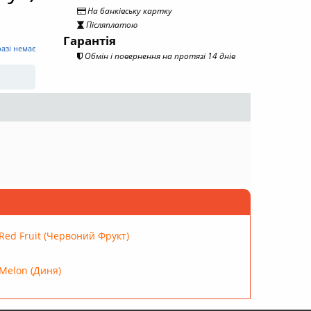
На банківську картку
Післяплатою
Гарантія
разі немає
Обмін і повернення на протязі 14 днів
 Red Fruit (Червоний Фрукт)
 Melon (Диня)