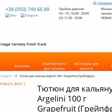
Порівнян
+38 (093) 749 66 89
Прийом дзвінків:
Мініма
Пн - Пт: 10.00 - 20.00
замовл
Cб: 11.00 - 18.00
НЕМАЄ
гляди тютюну Fresh Track
Комплектуючі
Аксесуари для
Кальяни
для кальяну
кальяну
 Argelini
💨
Тютюн для кальяну Argelini 100 г Grapefruit (Грейпфрут)
Тютюн для кальян
Argelini 100 г
Grapefruit (Грейпф