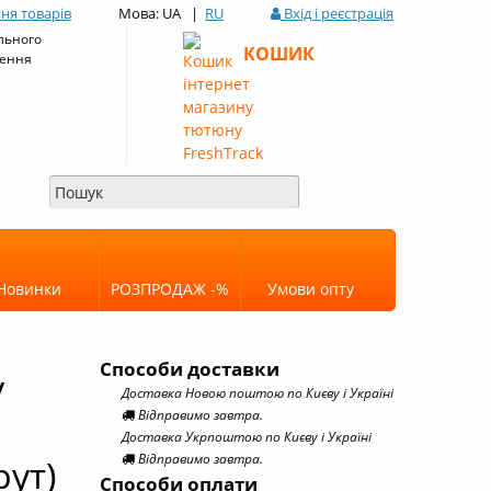
ня товарів
Мова: UA |
RU
Вхід і реєстрація
льного
КОШИК
ення
Новинки
РОЗПРОДАЖ -%
Умови опту
Способи доставки
у
Доставка Новою поштою по Києву і Україні
Відправимо завтра.
Доставка Укрпоштою по Києву і Україні
Відправимо завтра.
рут)
Способи оплати