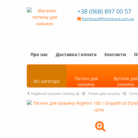
+38 (068) 897 00 57
freshtrack@freshtrack.com.ua
Про нас
Доставка і оплата
Контакти
О
Тютюн для
Вугілля для
Всі категорії
кальяну
кальяну
🔝 Надійний магазин тютюну 👍
💨
Тютюн для кальяну
💨
Тютюн