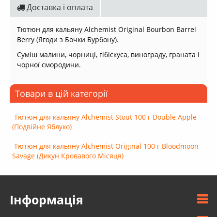
Доставка і оплата
Тютюн для кальяну Alchemist Original Bourbon Barrel
Berry (Ягоди з Бочки Бурбону).
Суміш малини, чорниці, гібіскуса, винограду, граната і
чорної смородини.
Товари в цій категорії
Тютюн для кальяну Alchemist Stout 100 г Double Apple
(Подвійне Яблуко)
Тютюн для кальяну Alchemist Original 100 г Bloodmoon
Savage (Дикун Кровавого Місяця)
Інформація