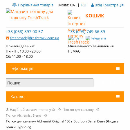
Порівняння товарів
Мова: UA |
RU
Вхід і реєстрація
КОШИК
+38 (068) 897 00 57
+38 (093) 749 66 89
freshtrack@freshtrack.com.ua
Прийом дзвінків:
Мінімального замовлення
Пн - Пт: 10.00 - 20.00
НЕМАЄ
Cб: 11.00 - 18.00
Інформація
Про нас
Доставка і оплата
Каталог
Контакти
🔝 Надійний магазин тютюну 👍
💨
Тютюн для кальяну
💨
+
Тютюн для кальяну
Огляди тютюну Fresh Track
Тютюн Alchemist Blend
💨
Тютюн для кальяну Alchemist Original 100 г Bourbon Barrel Berry (Ягоди з
Вугілля для кальяну
Бочки Бурбону)