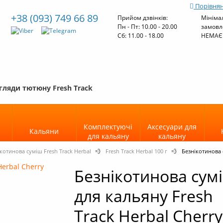
Порівнян
+38 (093) 749 66 89
Прийом дзвінків:
Мініма
Пн - Пт: 10.00 - 20.00
замовл
Cб: 11.00 - 18.00
НЕМАЄ
гляди тютюну Fresh Track
Комплектуючі
Аксесуари для
Кальяни
для кальяну
кальяну
котинова суміш Fresh Track Herbal
💨
Fresh Track Herbal 100 г
💨
Безнікотинова с
Безнікотинова сум
для кальяну Fresh
Track Herbal Cherry