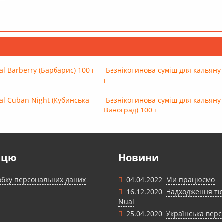
l Barberry (Барбарис) 100 г
Безнікотинова суміш для кальяну 
г
al Cuban Night (Кубинська
Безнікотинова суміш для кальяну 
Виноград) 100 г
пцю
Новини
обку персональних даних
04.04.2022
Ми працюємо
16.12.2020
Надходження т
Nual
25.04.2020
Українська верс