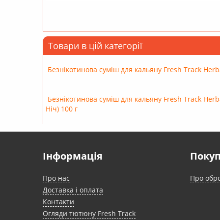
Товари в цій категорії
Безнікотинова суміш для кальяну Fresh Track Herba
Безнікотинова суміш для кальяну Fresh Track Herb
Ніч) 100 г
Інформація
Поку
Про нас
Про обр
Доставка і оплата
Контакти
Огляди тютюну Fresh Track