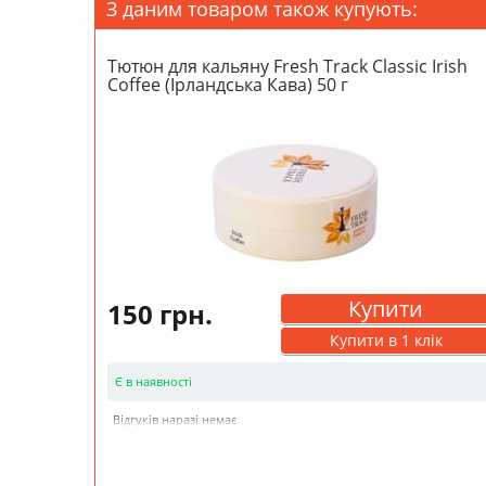
З даним товаром також купують:
Тютюн для кальяну Fresh Track Classic Irish
Coffee (Ірландська Кава) 50 г
Купити
150 грн.
Купити в 1 клік
Є в наявності
Відгуків наразі немає