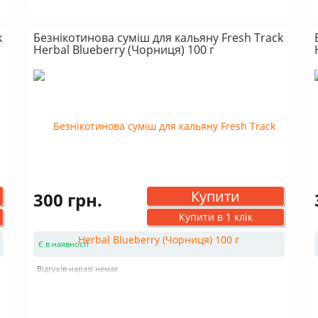
k
Безнікотинова суміш для кальяну Fresh Track
Herbal Blueberry (Чорниця) 100 г
Купити
300 грн.
Купити в 1 клік
Є в наявності
Відгуків наразі немає