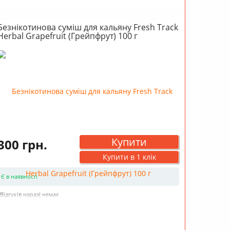
Безнікотинова суміш для кальяну Fresh Track
Herbal Grapefruit (Грейпфрут) 100 г
Купити
300 грн.
Купити в 1 клік
Є в наявності
Відгуків наразі немає