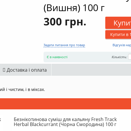
(Вишня) 100 г
300 грн.
Купи
Купити в 1
Задати питання про товар
Відгуків на
Є в наявності
Кількість:
Доставка і оплата
 і чистим, і в міксах.
k
Безнікотинова суміш для кальяну Fresh Track
Herbal Blackcurrant (Чорна Смородина) 100 г