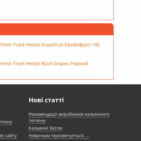
Fresh Track Herbal Grapefruit (Грейпфрут) 100
Fresh Track Herbal Black Grapes (Чорний
Нові статті
Рекомендації виробників кальянного
тютюну
ютюну
Кальянні батли
ія сайту
Новачкам присвячується ...