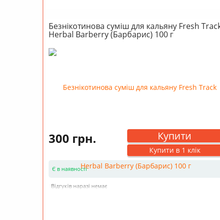
Безнікотинова суміш для кальяну Fresh Trac
Herbal Barberry (Барбарис) 100 г
Купити
300 грн.
Купити в 1 клік
Є в наявності
Відгуків наразі немає