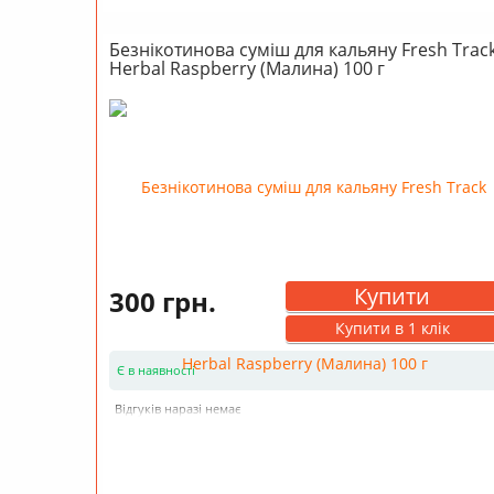
Безнікотинова суміш для кальяну Fresh Trac
Herbal Raspberry (Малина) 100 г
Купити
300 грн.
Купити в 1 клік
Є в наявності
Відгуків наразі немає