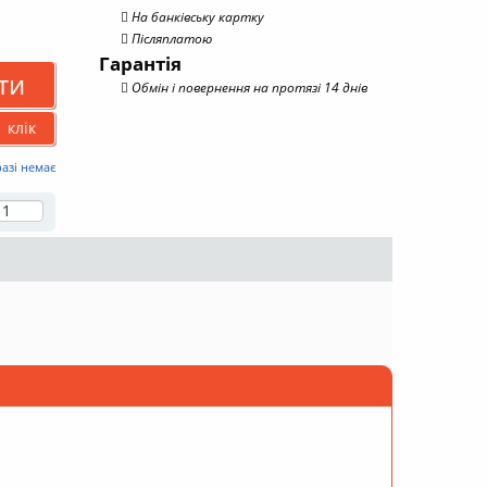
На банківську картку
Післяплатою
Гарантія
ти
Обмін і повернення на протязі 14 днів
 клік
разі немає