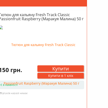
Тютюн для кальяну Fresh Track Classic
Passionfruit Raspberry (Маракуя Малина) 50 г
Купити
150 грн.
Купити в 1 клік
Є в наявності
Відгуків наразі немає