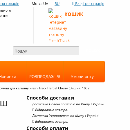
ня товарів
Мова: UA |
RU
Вхід і реєстрація
льного
КОШИК
ення
Новинки
РОЗПРОДАЖ -%
Умови опту
уміш для кальяну Fresh Track Herbal Cherry (Вишня) 100 г
Способи доставки
іш
Доставка Новою поштою по Києву і Україні
Відправимо завтра.
Доставка Укрпоштою по Києву і Україні
Відправимо завтра.
Способи оплати