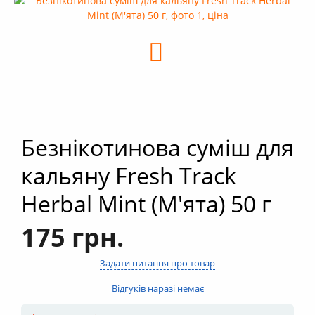
+
Кальяни
+
Комплектуючі для кальяну
+
Аксесуари для кальяну
Новинки
РОЗПРОДАЖ -%
+
Умови опту
Безнікотинова суміш для
кальяну Fresh Track
Herbal Mint (М'ята) 50 г
175 грн.
Задати питання про товар
Відгуків наразі немає