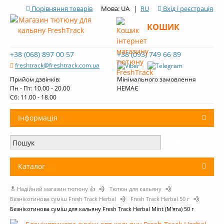
Порівняння товарів
Мова: UA |
RU
Вхід і реєстрація
КОШИК
+38 (068) 897 00 57
+38 (093) 749 66 89
freshtrack@freshtrack.com.ua
Прийом дзвінків:
Мінімального замовлення
Пн - Пт: 10.00 - 20.00
НЕМАЄ
Cб: 11.00 - 18.00
Інформація
Про нас
Доставка і оплата
Каталог
Контакти
🔝 Надійний магазин тютюну 👍
💨
Тютюн для кальяну
💨
+
Тютюн для кальяну
Огляди тютюну Fresh Track
Безнікотинова суміш Fresh Track Herbal
💨
Fresh Track Herbal 50 г
💨
Безнікотинова суміш для кальяну Fresh Track Herbal Mint (М'ята) 50 г
Вугілля для кальяну