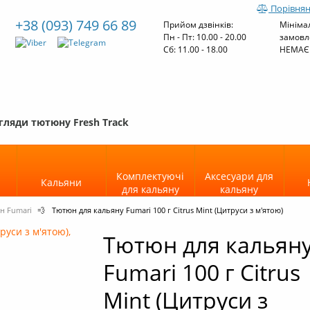
Порівнян
+38 (093) 749 66 89
Прийом дзвінків:
Мініма
Пн - Пт: 10.00 - 20.00
замовл
Cб: 11.00 - 18.00
НЕМАЄ
гляди тютюну Fresh Track
Комплектуючі
Аксесуари для
Кальяни
для кальяну
кальяну
н Fumari
💨
Тютюн для кальяну Fumari 100 г Citrus Mint (Цитруси з м'ятою)
Тютюн для кальян
Fumari 100 г Citrus
Mint (Цитруси з