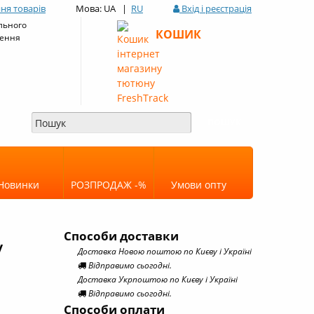
ня товарів
Мова: UA |
RU
Вхід і реєстрація
льного
КОШИК
ення
Новинки
РОЗПРОДАЖ -%
Умови опту
Способи доставки
у
Доставка Новою поштою по Києву і Україні
Відправимо сьогодні.
Доставка Укрпоштою по Києву і Україні
Відправимо сьогодні.
Способи оплати