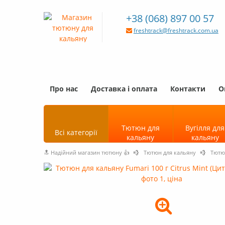
+38 (068) 897 00 57
freshtrack@freshtrack.com.ua
Про нас
Доставка і оплата
Контакти
О
Тютюн для
Вугілля для
Всі категорії
кальяну
кальяну
🔝 Надійний магазин тютюну 👍
💨
Тютюн для кальяну
💨
Тютю