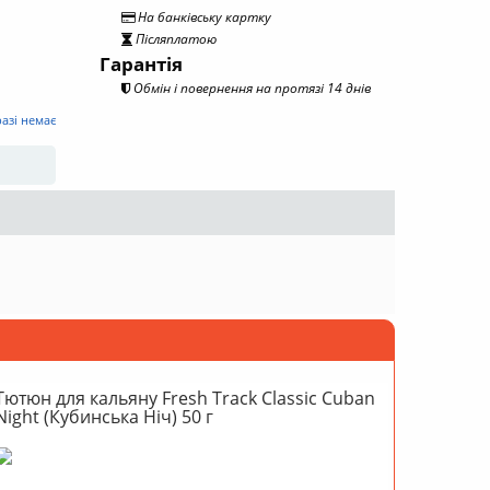
На банківську картку
Післяплатою
Гарантія
Обмін і повернення на протязі 14 днів
разі немає
Тютюн для кальяну Fresh Track Classic Cuban
Night (Кубинська Ніч) 50 г