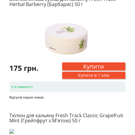
Herbal Barberry (Барбарис) 50 г
Купити
175 грн.
Купити в 1 клік
Є в наявності
Відгуків наразі немає
Тютюн для кальяну Fresh Track Classic Grapefruit
Mint (Грейпфрут з М'ятою) 50 г