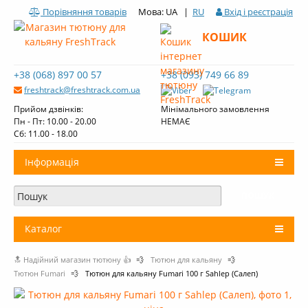
Порівняння товарів
Мова: UA |
RU
Вхід і реєстрація
КОШИК
+38 (068) 897 00 57
+38 (093) 749 66 89
freshtrack@freshtrack.com.ua
Прийом дзвінків:
Мінімального замовлення
Пн - Пт: 10.00 - 20.00
НЕМАЄ
Cб: 11.00 - 18.00
Інформація
Про нас
Доставка і оплата
Каталог
Контакти
🔝 Надійний магазин тютюну 👍
💨
Тютюн для кальяну
💨
+
Тютюн для кальяну
Огляди тютюну Fresh Track
Тютюн Fumari
💨
Тютюн для кальяну Fumari 100 г Sahlep (Салеп)
Вугілля для кальяну