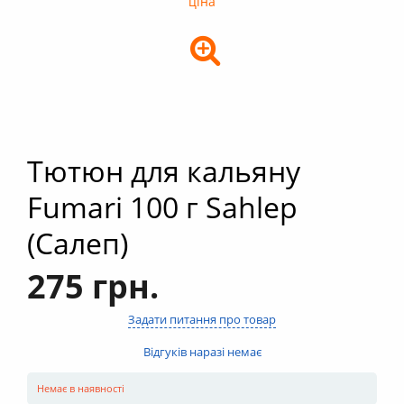
+
Кальяни
+
Комплектуючі для кальяну
+
Аксесуари для кальяну
Новинки
РОЗПРОДАЖ -%
Тютюн для кальяну
+
Умови опту
Fumari 100 г Sahlep
(Салеп)
275 грн.
Задати питання про товар
Відгуків наразі немає
Немає в наявності